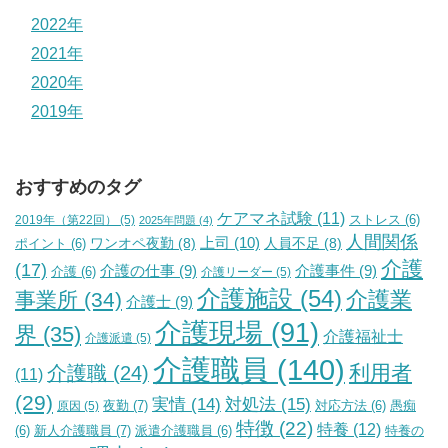
2022年
2021年
2020年
2019年
おすすめのタグ
ケアマネ試験
(11)
2019年（第22回）
(5)
ストレス
(6)
2025年問題
(4)
人間関係
上司
(10)
ワンオペ夜勤
(8)
人員不足
(8)
ポイント
(6)
介護
(17)
介護の仕事
(9)
介護事件
(9)
介護
(6)
介護リーダー
(5)
介護施設
(54)
介護業
事業所
(34)
介護士
(9)
介護現場
(91)
界
(35)
介護福祉士
介護派遣
(5)
介護職員
(140)
利用者
介護職
(24)
(11)
(29)
実情
(14)
対処法
(15)
夜勤
(7)
原因
(5)
対応方法
(6)
愚痴
特徴
(22)
特養
(12)
新人介護職員
(7)
特養の
(6)
派遣介護職員
(6)