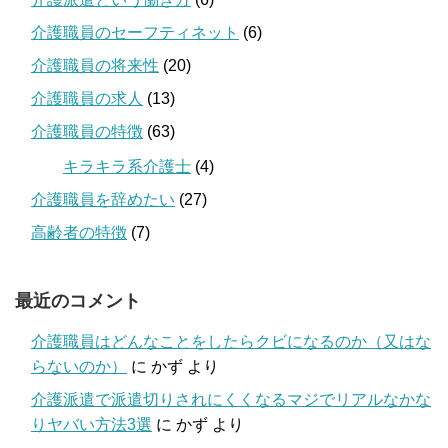
介護職員のセーフティネット
(6)
介護職員の将来性
(20)
介護職員の求人
(13)
介護職員の特徴
(63)
キラキラ系介護士
(4)
介護職員を辞めたい
(27)
高齢者の特徴
(7)
最近のコメント
介護職員はどんなことをしたらクビになるのか（又はな
らないのか）
に
かず
より
介護派遣で派遣切りされにくくなるマジでリアルなかな
りヤバい方法3選
に
かず
より