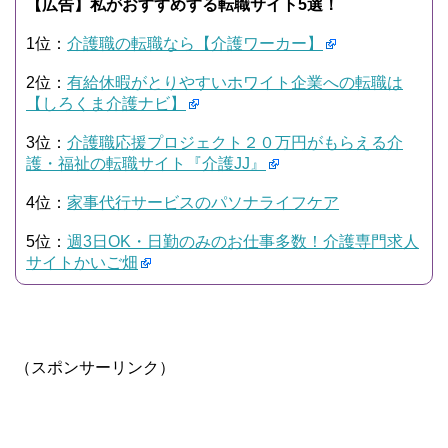
【広告】私がおすすめする転職サイト5選！
1位：
介護職の転職なら【介護ワーカー】
2位：
有給休暇がとりやすいホワイト企業への転職は
【しろくま介護ナビ】
3位：
介護職応援プロジェクト２０万円がもらえる介
護・福祉の転職サイト『介護JJ』
4位：
家事代行サービスのパソナライフケア
5位：
週3日OK・日勤のみのお仕事多数！介護専門求人
サイトかいご畑
（スポンサーリンク）