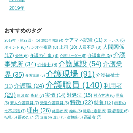
2019年
おすすめのタグ
ケアマネ試験
(11)
2019年（第22回）
(5)
ストレス
(6)
2025年問題
(4)
人間関係
上司
(10)
ワンオペ夜勤
(8)
人員不足
(8)
ポイント
(6)
介護
(17)
介護の仕事
(9)
介護事件
(9)
介護
(6)
介護リーダー
(5)
介護施設
(54)
介護業
事業所
(34)
介護士
(9)
介護現場
(91)
界
(35)
介護福祉士
介護派遣
(5)
介護職員
(140)
利用者
介護職
(24)
(11)
(29)
実情
(14)
対処法
(15)
夜勤
(7)
原因
(5)
対応方法
(6)
愚痴
特徴
(22)
特養
(12)
新人介護職員
(7)
特養の
(6)
派遣介護職員
(6)
理由
(26)
七不思議
(7)
経営者
(5)
給料
(5)
職場に定着
(5)
職場環境
(6)
辞めたい
(7)
高齢者
(7)
転職
(5)
違い
(5)
違和感
(5)
退職
(4)