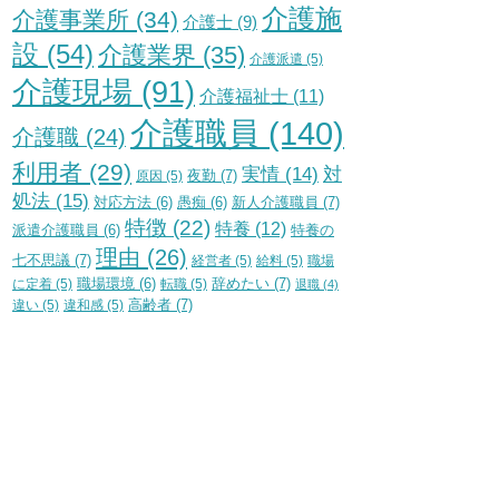
介護施
介護事業所
(34)
介護士
(9)
設
(54)
介護業界
(35)
介護派遣
(5)
介護現場
(91)
介護福祉士
(11)
介護職員
(140)
介護職
(24)
利用者
(29)
実情
(14)
対
夜勤
(7)
原因
(5)
処法
(15)
新人介護職員
(7)
対応方法
(6)
愚痴
(6)
特徴
(22)
特養
(12)
特養の
派遣介護職員
(6)
理由
(26)
七不思議
(7)
経営者
(5)
給料
(5)
職場
辞めたい
(7)
に定着
(5)
職場環境
(6)
転職
(5)
退職
(4)
高齢者
(7)
違い
(5)
違和感
(5)