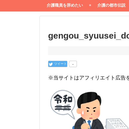
介護職員を辞めたい
介護の都市伝説
gengou_syuusei_d
ツイート
-
※当サイトはアフィリエイト広告