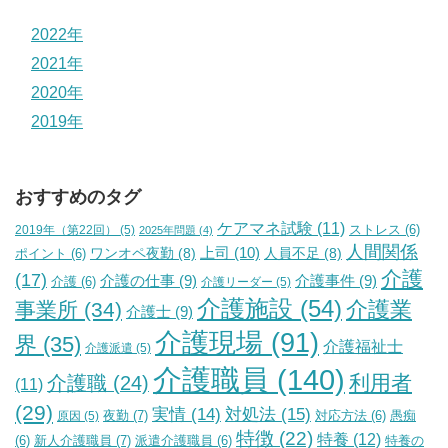
2022年
2021年
2020年
2019年
おすすめのタグ
ケアマネ試験
(11)
2019年（第22回）
(5)
ストレス
(6)
2025年問題
(4)
人間関係
上司
(10)
ワンオペ夜勤
(8)
人員不足
(8)
ポイント
(6)
介護
(17)
介護の仕事
(9)
介護事件
(9)
介護
(6)
介護リーダー
(5)
介護施設
(54)
介護業
事業所
(34)
介護士
(9)
介護現場
(91)
界
(35)
介護福祉士
介護派遣
(5)
介護職員
(140)
利用者
介護職
(24)
(11)
(29)
実情
(14)
対処法
(15)
夜勤
(7)
原因
(5)
対応方法
(6)
愚痴
特徴
(22)
特養
(12)
新人介護職員
(7)
特養の
(6)
派遣介護職員
(6)