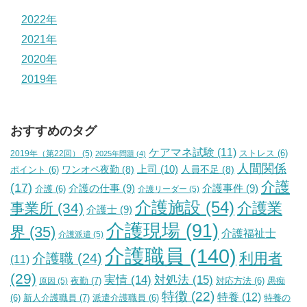
2022年
2021年
2020年
2019年
おすすめのタグ
ケアマネ試験
(11)
2019年（第22回）
(5)
ストレス
(6)
2025年問題
(4)
人間関係
上司
(10)
ワンオペ夜勤
(8)
人員不足
(8)
ポイント
(6)
介護
(17)
介護の仕事
(9)
介護事件
(9)
介護
(6)
介護リーダー
(5)
介護施設
(54)
介護業
事業所
(34)
介護士
(9)
介護現場
(91)
界
(35)
介護福祉士
介護派遣
(5)
介護職員
(140)
利用者
介護職
(24)
(11)
(29)
実情
(14)
対処法
(15)
夜勤
(7)
原因
(5)
対応方法
(6)
愚痴
特徴
(22)
特養
(12)
新人介護職員
(7)
特養の
(6)
派遣介護職員
(6)