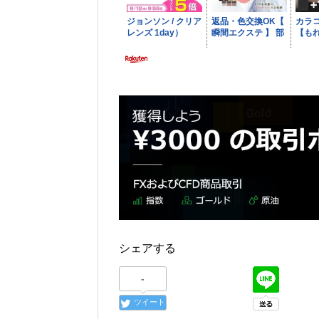
シェアする
-
ツイート