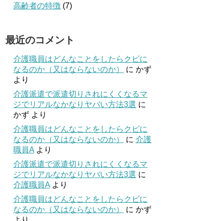
高齢者の特徴
(7)
最近のコメント
介護職員はどんなことをしたらクビに
なるのか（又はならないのか）
に
かず
より
介護派遣で派遣切りされにくくなるマ
ジでリアルなかなりヤバい方法3選
に
かず
より
介護職員はどんなことをしたらクビに
なるのか（又はならないのか）
に
介護
職員A
より
介護派遣で派遣切りされにくくなるマ
ジでリアルなかなりヤバい方法3選
に
介護職員A
より
介護職員はどんなことをしたらクビに
なるのか（又はならないのか）
に
かず
より