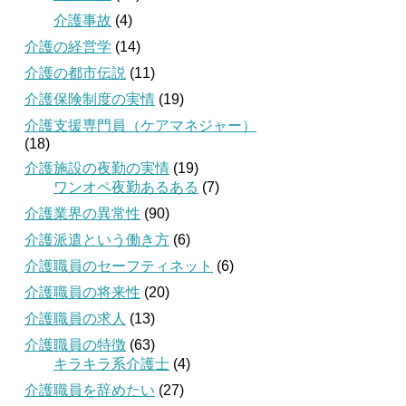
介護事故
(4)
介護の経営学
(14)
介護の都市伝説
(11)
介護保険制度の実情
(19)
介護支援専門員（ケアマネジャー）
(18)
介護施設の夜勤の実情
(19)
ワンオペ夜勤あるある
(7)
介護業界の異常性
(90)
介護派遣という働き方
(6)
介護職員のセーフティネット
(6)
介護職員の将来性
(20)
介護職員の求人
(13)
介護職員の特徴
(63)
キラキラ系介護士
(4)
介護職員を辞めたい
(27)