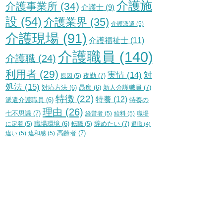
介護施
介護事業所
(34)
介護士
(9)
設
(54)
介護業界
(35)
介護派遣
(5)
介護現場
(91)
介護福祉士
(11)
介護職員
(140)
介護職
(24)
利用者
(29)
実情
(14)
対
夜勤
(7)
原因
(5)
処法
(15)
新人介護職員
(7)
対応方法
(6)
愚痴
(6)
特徴
(22)
特養
(12)
特養の
派遣介護職員
(6)
理由
(26)
七不思議
(7)
経営者
(5)
給料
(5)
職場
辞めたい
(7)
に定着
(5)
職場環境
(6)
転職
(5)
退職
(4)
高齢者
(7)
違い
(5)
違和感
(5)