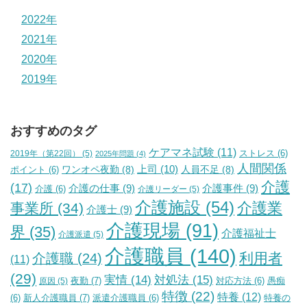
2022年
2021年
2020年
2019年
おすすめのタグ
ケアマネ試験
(11)
2019年（第22回）
(5)
ストレス
(6)
2025年問題
(4)
人間関係
上司
(10)
ワンオペ夜勤
(8)
人員不足
(8)
ポイント
(6)
介護
(17)
介護の仕事
(9)
介護事件
(9)
介護
(6)
介護リーダー
(5)
介護施設
(54)
介護業
事業所
(34)
介護士
(9)
介護現場
(91)
界
(35)
介護福祉士
介護派遣
(5)
介護職員
(140)
利用者
介護職
(24)
(11)
(29)
実情
(14)
対処法
(15)
夜勤
(7)
原因
(5)
対応方法
(6)
愚痴
特徴
(22)
特養
(12)
新人介護職員
(7)
特養の
(6)
派遣介護職員
(6)