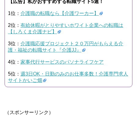
【広告】私がおすすめする転職サイト5選！
1位：
介護職の転職なら【介護ワーカー】
2位：
有給休暇がとりやすいホワイト企業への転職は
【しろくま介護ナビ】
3位：
介護職応援プロジェクト２０万円がもらえる介
護・福祉の転職サイト『介護JJ』
4位：
家事代行サービスのパソナライフケア
5位：
週3日OK・日勤のみのお仕事多数！介護専門求人
サイトかいご畑
（スポンサーリンク）