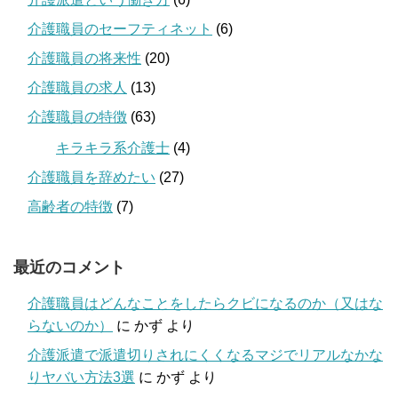
介護職員のセーフティネット
(6)
介護職員の将来性
(20)
介護職員の求人
(13)
介護職員の特徴
(63)
キラキラ系介護士
(4)
介護職員を辞めたい
(27)
高齢者の特徴
(7)
最近のコメント
介護職員はどんなことをしたらクビになるのか（又はな
らないのか）
に
かず
より
介護派遣で派遣切りされにくくなるマジでリアルなかな
りヤバい方法3選
に
かず
より