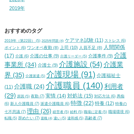
2019年
おすすめのタグ
ケアマネ試験
(11)
2019年（第22回）
(5)
ストレス
(6)
2025年問題
(4)
人間関係
上司
(10)
ワンオペ夜勤
(8)
人員不足
(8)
ポイント
(6)
介護
(17)
介護の仕事
(9)
介護事件
(9)
介護
(6)
介護リーダー
(5)
介護施設
(54)
介護業
事業所
(34)
介護士
(9)
介護現場
(91)
界
(35)
介護福祉士
介護派遣
(5)
介護職員
(140)
利用者
介護職
(24)
(11)
(29)
実情
(14)
対処法
(15)
夜勤
(7)
原因
(5)
対応方法
(6)
愚痴
特徴
(22)
特養
(12)
新人介護職員
(7)
特養の
(6)
派遣介護職員
(6)
理由
(26)
七不思議
(7)
経営者
(5)
給料
(5)
職場に定着
(5)
職場環境
(6)
辞めたい
(7)
高齢者
(7)
転職
(5)
違い
(5)
違和感
(5)
退職
(4)