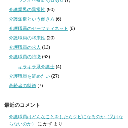
ワンオペ夜勤あるある
(7)
介護業界の異常性
(90)
介護派遣という働き方
(6)
介護職員のセーフティネット
(6)
介護職員の将来性
(20)
介護職員の求人
(13)
介護職員の特徴
(63)
キラキラ系介護士
(4)
介護職員を辞めたい
(27)
高齢者の特徴
(7)
最近のコメント
介護職員はどんなことをしたらクビになるのか（又はな
らないのか）
に
かず
より