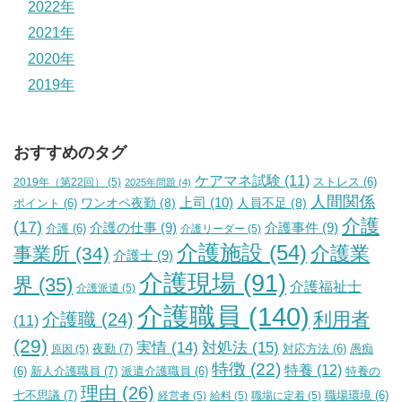
2022年
2021年
2020年
2019年
おすすめのタグ
ケアマネ試験
(11)
2019年（第22回）
(5)
ストレス
(6)
2025年問題
(4)
人間関係
上司
(10)
ワンオペ夜勤
(8)
人員不足
(8)
ポイント
(6)
介護
(17)
介護の仕事
(9)
介護事件
(9)
介護
(6)
介護リーダー
(5)
介護施設
(54)
介護業
事業所
(34)
介護士
(9)
介護現場
(91)
界
(35)
介護福祉士
介護派遣
(5)
介護職員
(140)
利用者
介護職
(24)
(11)
(29)
実情
(14)
対処法
(15)
夜勤
(7)
原因
(5)
対応方法
(6)
愚痴
特徴
(22)
特養
(12)
新人介護職員
(7)
特養の
(6)
派遣介護職員
(6)
理由
(26)
七不思議
(7)
経営者
(5)
給料
(5)
職場に定着
(5)
職場環境
(6)