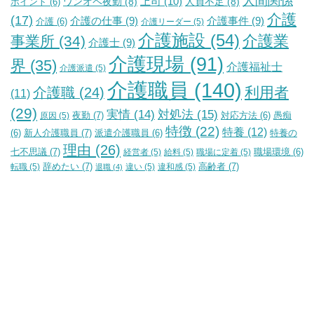
人間関係
上司
(10)
ワンオペ夜勤
(8)
人員不足
(8)
ポイント
(6)
介護
(17)
介護の仕事
(9)
介護事件
(9)
介護
(6)
介護リーダー
(5)
介護施設
(54)
介護業
事業所
(34)
介護士
(9)
介護現場
(91)
界
(35)
介護福祉士
介護派遣
(5)
介護職員
(140)
利用者
介護職
(24)
(11)
(29)
実情
(14)
対処法
(15)
夜勤
(7)
原因
(5)
対応方法
(6)
愚痴
特徴
(22)
特養
(12)
新人介護職員
(7)
特養の
(6)
派遣介護職員
(6)
理由
(26)
七不思議
(7)
経営者
(5)
給料
(5)
職場に定着
(5)
職場環境
(6)
辞めたい
(7)
高齢者
(7)
転職
(5)
違い
(5)
違和感
(5)
退職
(4)