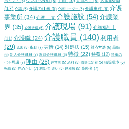
人間関係
上司
(10)
ワンオペ夜勤
(8)
人員不足
(8)
ポイント
(6)
介護
(17)
介護の仕事
(9)
介護事件
(9)
介護
(6)
介護リーダー
(5)
介護施設
(54)
介護業
事業所
(34)
介護士
(9)
介護現場
(91)
界
(35)
介護福祉士
介護派遣
(5)
介護職員
(140)
利用者
介護職
(24)
(11)
(29)
実情
(14)
対処法
(15)
夜勤
(7)
原因
(5)
対応方法
(6)
愚痴
特徴
(22)
特養
(12)
新人介護職員
(7)
特養の
(6)
派遣介護職員
(6)
理由
(26)
七不思議
(7)
経営者
(5)
給料
(5)
職場に定着
(5)
職場環境
(6)
辞めたい
(7)
高齢者
(7)
転職
(5)
違い
(5)
違和感
(5)
退職
(4)