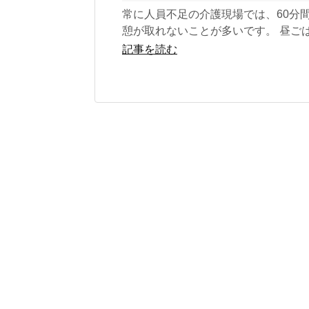
常に人員不足の介護現場では、60分
憩が取れないことが多いです。 昼ご
かき込むように食べ、10分か15分で
記事を読む
戻り...