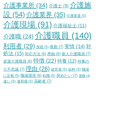
介護施
介護事業所
(34)
介護士
(9)
設
(54)
介護業界
(35)
介護派遣
(5)
介護現場
(91)
介護福祉士
(11)
介護職員
(140)
介護職
(24)
利用者
(29)
実情
(14)
対
夜勤
(7)
原因
(5)
処法
(15)
新人介護職員
(7)
対応方法
(6)
愚痴
(6)
特徴
(22)
特養
(12)
特養の
派遣介護職員
(6)
理由
(26)
七不思議
(7)
経営者
(5)
給料
(5)
職場
辞めたい
(7)
に定着
(5)
職場環境
(6)
転職
(5)
退職
(4)
高齢者
(7)
違い
(5)
違和感
(5)