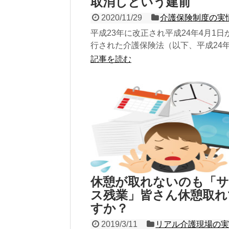
取消しという建前
2020/11/29
介護保険制度の実
平成23年に改正され平成24年4月1日
行された介護保険法（以下、平成24
保険法改正と呼ぶ）の改正ポイントの
記事を読む
に、「介護...
休憩が取れないのも「サ
ス残業」皆さん休憩取れ
すか？
2019/3/11
リアル介護現場の