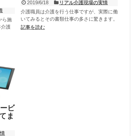
2019/6/18
リアル介護現場の実情
情
介護職員は介護を行う仕事ですが、実際に働
いてみるとその書類仕事の多さに驚きます。
から施
利用者の日々の生活の記録だけでなく、モニ
年介護
記事を読む
タリ...
1つ
ービ
てま
実情