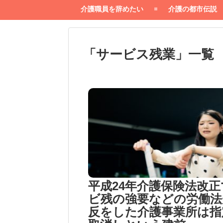
介護職員を辞めたい
介護の都市伝説
「
サービス残業
」
一覧
平成24年介護保険法改正
ビ残の強要などの労働法
反をした介護事業所は指