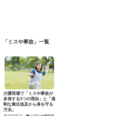
「
ミスや事故
」
一覧
介護現場で「ミスや事故が
多発する3つの理由」と「過
剰な責任追及から身を守る
方法」
2019/5/21
リアル介護現場