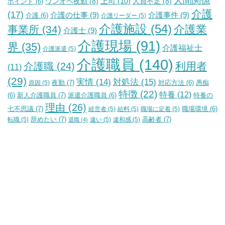
人間関係
上司
(10)
ワンオペ夜勤
(8)
人員不足
(8)
ポイント
(6)
介護
(17)
介護の仕事
(9)
介護事件
(9)
介護
(6)
介護リーダー
(5)
介護施設
(54)
介護業
事業所
(34)
介護士
(9)
介護現場
(91)
界
(35)
介護福祉士
介護派遣
(5)
介護職員
(140)
利用者
介護職
(24)
(11)
(29)
実情
(14)
対処法
(15)
夜勤
(7)
原因
(5)
対応方法
(6)
愚痴
特徴
(22)
特養
(12)
新人介護職員
(7)
特養の
(6)
派遣介護職員
(6)
理由
(26)
七不思議
(7)
経営者
(5)
給料
(5)
職場に定着
(5)
職場環境
(6)
辞めたい
(7)
高齢者
(7)
転職
(5)
違い
(5)
違和感
(5)
退職
(4)