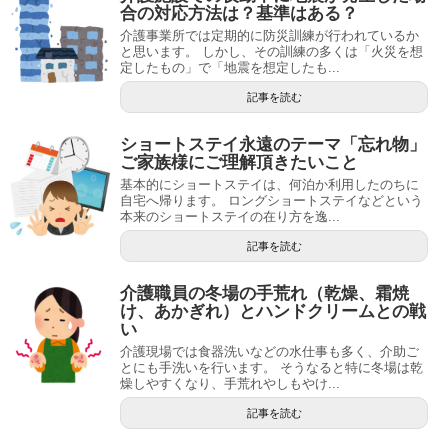
合の対応方法は？基準はある？
介護事業所では定期的に防災訓練が行われているか
と思います。 しかし、その訓練の多くは「火災を想
定したもの」で「地震を想定したも...
記事を読む
ショートステイ永遠のテーマ「忘れ物」
ご家族様にご理解頂きたいこと
基本的にショートステイは、何泊か利用したのちに
自宅へ帰ります。 ロングショートステイなどという
本来のショートステイの在り方を逸...
記事を読む
介護職員の冬場の手荒れ（乾燥、霜焼
け、あかぎれ）とハンドクリームとの戦
い
介護現場では食器洗いなどの水仕事も多く、介助ご
とにも手洗いを行います。 そうなると特に冬場は乾
燥しやすくなり、手荒れやしもやけ...
記事を読む