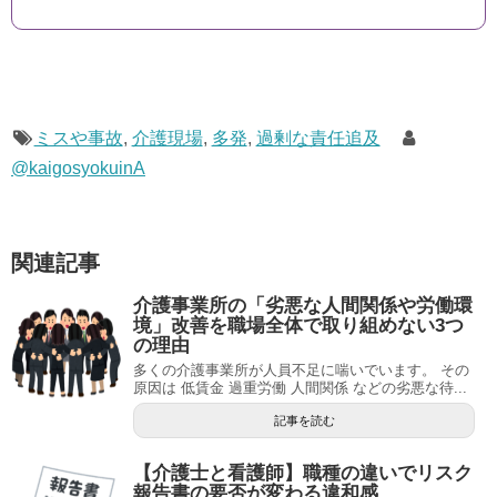
ミスや事故
,
介護現場
,
多発
,
過剰な責任追及
@kaigosyokuinA
関連記事
介護事業所の「劣悪な人間関係や労働環
境」改善を職場全体で取り組めない3つ
の理由
多くの介護事業所が人員不足に喘いでいます。 その
原因は 低賃金 過重労働 人間関係 などの劣悪な待...
記事を読む
【介護士と看護師】職種の違いでリスク
報告書の要否が変わる違和感