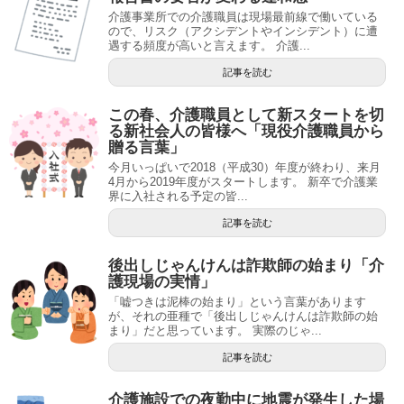
介護事業所での介護職員は現場最前線で働いている
ので、リスク（アクシデントやインシデント）に遭
遇する頻度が高いと言えます。 介護...
記事を読む
この春、介護職員として新スタートを切
る新社会人の皆様へ「現役介護職員から
贈る言葉」
今月いっぱいで2018（平成30）年度が終わり、来月
4月から2019年度がスタートします。 新卒で介護業
界に入社される予定の皆...
記事を読む
後出しじゃんけんは詐欺師の始まり「介
護現場の実情」
「嘘つきは泥棒の始まり」という言葉があります
が、それの亜種で「後出しじゃんけんは詐欺師の始
まり」だと思っています。 実際のじゃ...
記事を読む
介護施設での夜勤中に地震が発生した場