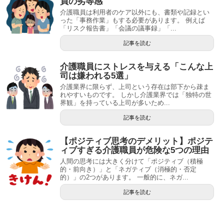
員の劣等感
介護職員は利用者のケア以外にも、書類や記録とい
った「事務作業」もする必要があります。 例えば
「リスク報告書」「会議の議事録」「...
記事を読む
介護職員にストレスを与える「こんな上
司は嫌われる5選」
介護業界に限らず、上司という存在は部下から疎ま
れやすいものです。 しかし介護業界では「独特の世
界観」を持っている上司が多いため...
記事を読む
【ポジティブ思考のデメリット】ポジテ
ィブすぎる介護職員が危険な5つの理由
人間の思考には大きく分けて「ポジティブ（積極
的・前向き）」と「ネガティブ（消極的・否定
的）」の2つがあります。 一般的に、ネガ...
記事を読む