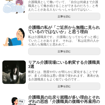
介護職員として働いていて、「自分は何歳まで介護
職員として働き続けることができるのだろう」と考
えたことがある人もいらっしゃるのではない...
記事を読む
介護職の私が「ご近所から無職に見られ
ているのではないか」と思う理由
私は介護職員です。 介護職になってからずっと感じ
ていたことがあります。 それは、「私は近所の人か
ら見たら無職だと思われて...
記事を読む
リアル介護現場にいる豹変する介護職員
3選
豹変とは、態度や行いが明らかに変化することです
が、多くの場合は悪い意味で使われます。 裏表があ
る介護職員ともよく似ているのです...
記事を読む
介護職員の出戻り就職が多い理由とそれ
ぞれの思惑「介護職員の復職や再雇用の