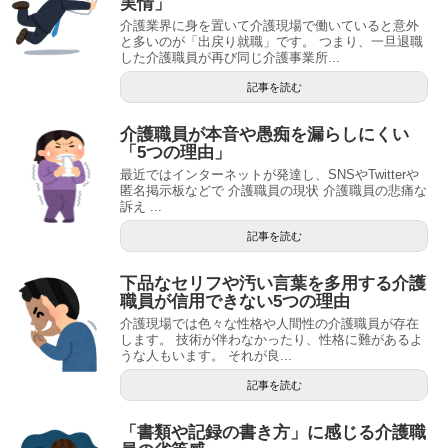
実情」
介護業界に身を置いて介護現場で働いていると意外
と多いのが「出戻り就職」です。 つまり、一旦退職
した介護職員が再び同じ介護事業所...
記事を読む
介護職員が本音や愚痴を漏らしにくい
「5つの理由」
最近ではインターネットが発達し、SNSやTwitterや
匿名掲示板などで 介護職員の現状 介護職員の悲痛な
訴え ...
記事を読む
下品なセリフや汚い言葉を多用する介護
職員が信用できない5つの理由
介護現場では色々な性格や人間性の介護職員が存在
します。 技術が伴わなかったり、性格に難があるよ
うな人もいます。 それが良...
記事を読む
「書類や記録の書き方」に感じる介護職