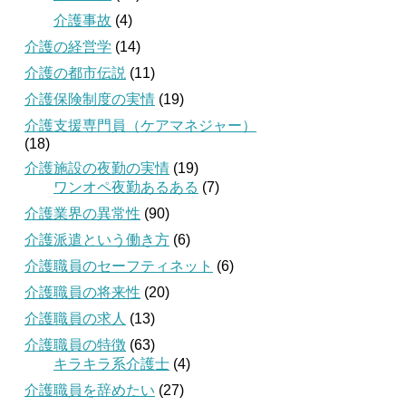
介護事故
(4)
介護の経営学
(14)
介護の都市伝説
(11)
介護保険制度の実情
(19)
介護支援専門員（ケアマネジャー）
(18)
介護施設の夜勤の実情
(19)
ワンオペ夜勤あるある
(7)
介護業界の異常性
(90)
介護派遣という働き方
(6)
介護職員のセーフティネット
(6)
介護職員の将来性
(20)
介護職員の求人
(13)
介護職員の特徴
(63)
キラキラ系介護士
(4)
介護職員を辞めたい
(27)