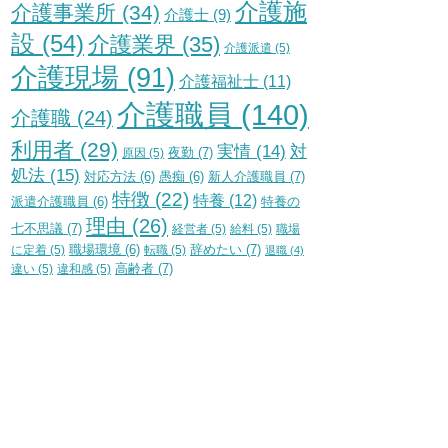
介護施
介護事業所
(34)
介護士
(9)
設
(54)
介護業界
(35)
介護派遣
(5)
介護現場
(91)
介護福祉士
(11)
介護職員
(140)
介護職
(24)
利用者
(29)
実情
(14)
対
夜勤
(7)
原因
(5)
処法
(15)
新人介護職員
(7)
対応方法
(6)
愚痴
(6)
特徴
(22)
特養
(12)
特養の
派遣介護職員
(6)
理由
(26)
七不思議
(7)
経営者
(5)
給料
(5)
職場
辞めたい
(7)
に定着
(5)
職場環境
(6)
転職
(5)
退職
(4)
高齢者
(7)
違い
(5)
違和感
(5)