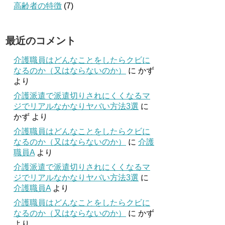
高齢者の特徴
(7)
最近のコメント
介護職員はどんなことをしたらクビに
なるのか（又はならないのか）
に
かず
より
介護派遣で派遣切りされにくくなるマ
ジでリアルなかなりヤバい方法3選
に
かず
より
介護職員はどんなことをしたらクビに
なるのか（又はならないのか）
に
介護
職員A
より
介護派遣で派遣切りされにくくなるマ
ジでリアルなかなりヤバい方法3選
に
介護職員A
より
介護職員はどんなことをしたらクビに
なるのか（又はならないのか）
に
かず
より