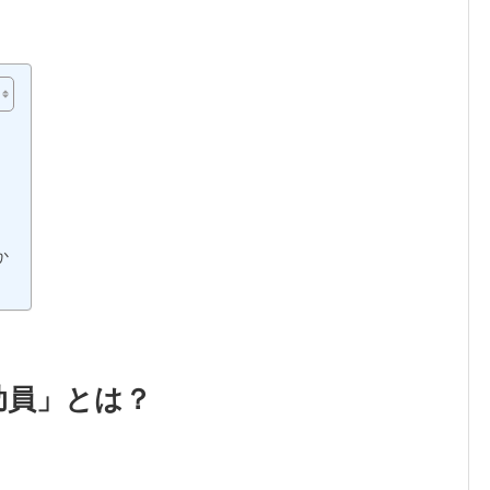
？
か
助員」とは？