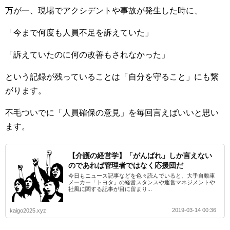
万が一、現場でアクシデントや事故が発生した時に、
「今まで何度も人員不足を訴えていた」
「訴えていたのに何の改善もされなかった」
という記録が残っていることは「自分を守ること」にも繋
がります。
不毛ついでに「人員確保の意見」を毎回言えばいいと思い
ます。
【介護の経営学】「がんばれ」しか言えない
のであれば管理者ではなく応援団だ
今日もニュース記事などを色々読んでいると、大手自動車
メーカー「トヨタ」の経営スタンスや運営マネジメントや
社風に関する記事が目に留まり...
2019-03-14 00:36
kaigo2025.xyz