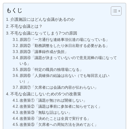
もくじ
介護施設にはどんな会議があるのか
不毛な会議とは？
不毛な会議になってしまう7つの原因
原因①「一方通行な連絡事項伝達の場になっている」
原因②「勤務調整をしたり休日出勤する必要がある」
原因③「議事録作成が負担」
原因④「議題が決まっていないので意見泥棒の場になって
いる」
原因⑤「特定の職員の独壇場になる」
原因⑥「人員確保の結論は出ない（でも毎回言えばい
い）」
原因⑦「欠席者には会議の内容が伝わらない」
不毛な会議にしないための5つの改善策
改善策①「議題が無ければ開催しない」
改善策②「議題は事前に参加者に知らせておく」
改善策③「無駄な話はしない」
改善策④「決めたことは全員で実行する」
改善策⑤「欠席者への周知方法を決めておく」