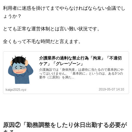
利用者に迷惑を掛けてまでやらなければならない会議でし
ょうか？
とても正常な運営体制とは言い難い状況です。
全くもって不毛な時間だと言えます。
介護業界の過剰な禁止行為「拘束」「不適切
ケア」「グレーゾーン」
介護施設では「身体拘束」は虐待に当たるので基本的にや
ってはいけません。 「基本的に」というのは、ある3つの
要件（三原則）を満た...
2019-05-07 14:10
kaigo2025.xyz
原因②「勤務調整をしたり休日出勤する必要が