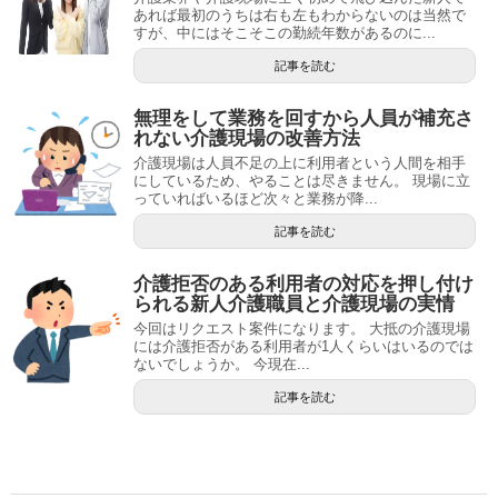
あれば最初のうちは右も左もわからないのは当然で
すが、中にはそこそこの勤続年数があるのに...
記事を読む
無理をして業務を回すから人員が補充さ
れない介護現場の改善方法
介護現場は人員不足の上に利用者という人間を相手
にしているため、やることは尽きません。 現場に立
っていればいるほど次々と業務が降...
記事を読む
介護拒否のある利用者の対応を押し付け
られる新人介護職員と介護現場の実情
今回はリクエスト案件になります。 大抵の介護現場
には介護拒否がある利用者が1人くらいはいるのでは
ないでしょうか。 今現在...
記事を読む