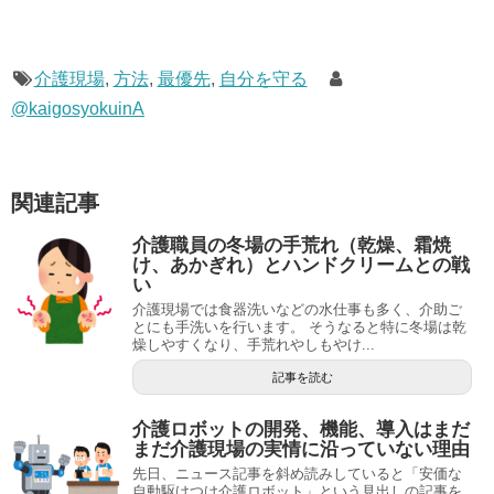
介護現場
,
方法
,
最優先
,
自分を守る
@kaigosyokuinA
関連記事
介護職員の冬場の手荒れ（乾燥、霜焼
け、あかぎれ）とハンドクリームとの戦
い
介護現場では食器洗いなどの水仕事も多く、介助ご
とにも手洗いを行います。 そうなると特に冬場は乾
燥しやすくなり、手荒れやしもやけ...
記事を読む
介護ロボットの開発、機能、導入はまだ
まだ介護現場の実情に沿っていない理由
先日、ニュース記事を斜め読みしていると「安価な
自動駆けつけ介護ロボット」という見出しの記事を