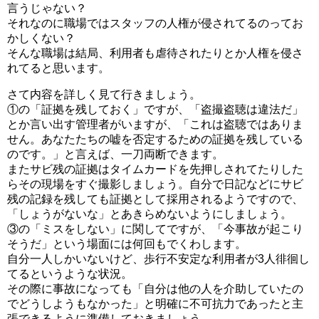
言うじゃない？
それなのに職場ではスタッフの人権が侵されてるのってお
かしくない？
そんな職場は結局、利用者も虐待されたりとか人権を侵さ
れてると思います。
さて内容を詳しく見て行きましょう。
①の「証拠を残しておく」ですが、「盗撮盗聴は違法だ」
とか言い出す管理者がいますが、「これは盗聴ではありま
せん。あなたたちの嘘を否定するための証拠を残している
のです。」と言えば、一刀両断できます。
またサビ残の証拠はタイムカードを先押しされてたりした
らその現場をすぐ撮影しましょう。自分で日記などにサビ
残の記録を残しても証拠として採用されるようですので、
「しょうがないな」とあきらめないようにしましょう。
③の「ミスをしない」に関してですが、「今事故が起こり
そうだ」という場面には何回もでくわします。
自分一人しかいないけど、歩行不安定な利用者が3人徘徊し
てるというような状況。
その際に事故になっても「自分は他の人を介助していたの
でどうしようもなかった」と明確に不可抗力であったと主
張できるように準備しておきましょう。