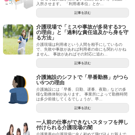
入所させます。 「利用者本位」とか...
記事を読む
介護現場で「ミスや事故が多発する3つ
の理由」と「過剰な責任追及から身を守
る方法」
介護現場は利用者という人間を相手にしているの
で、失敗や事故があれば利用者の命にも関わりかね
ません。 事故があればその対応に追わ...
記事を読む
介護施設のシフトで「早番勤務」がつら
い5つの理由
介護施設には「早番、日勤、遅番、夜勤」などの多
様な勤務体制があります。 事業所によって勤務時間
は多少前後してくるでしょうが、早...
記事を読む
一人前の仕事ができないスタッフを押し
付けられる介護現場の闇
介護業界や介護現場に全く初めて飛び込んだ新人で