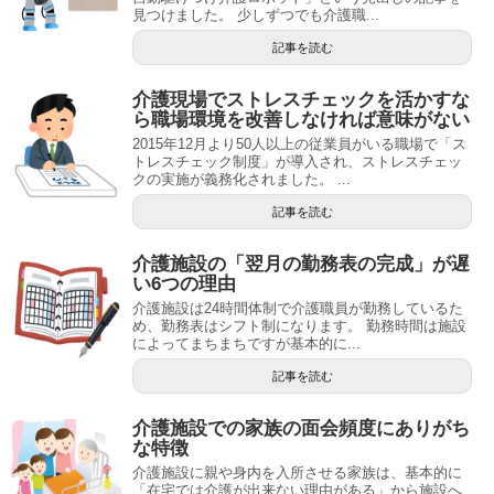
見つけました。 少しずつでも介護職...
記事を読む
介護現場でストレスチェックを活かすな
ら職場環境を改善しなければ意味がない
2015年12月より50人以上の従業員がいる職場で「ス
トレスチェック制度」が導入され、ストレスチェッ
クの実施が義務化されました。 ...
記事を読む
介護施設の「翌月の勤務表の完成」が遅
い6つの理由
介護施設は24時間体制で介護職員が勤務しているた
め、勤務表はシフト制になります。 勤務時間は施設
によってまちまちですが基本的に...
記事を読む
介護施設での家族の面会頻度にありがち
な特徴
介護施設に親や身内を入所させる家族は、基本的に
「在宅では介護が出来ない理由がある」から施設へ