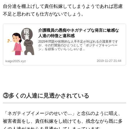
自分達を棚上げして責任転嫁してしまうようであれば思慮
不足と思われても仕方がないでしょう。
介護職員の愚痴やネガティブな発言に敏感な
人達の特徴と違和感
2025年問題や状態的な人手不足が叫ばれる介護業界です
が、その打開策のひとつとして「ポジティブキャンペー
ン」を頑張っていらっしゃいま...
2019-11-27 21:44
kaigo2025.xyz
③多くの人達に見透かされている
「ネガティブイメージのせいで…」と念仏のように唱え、
被害者面をし、責任転嫁をし続けても、残念ながら既に多
くの人達がそれらを見透かしてしまっています。