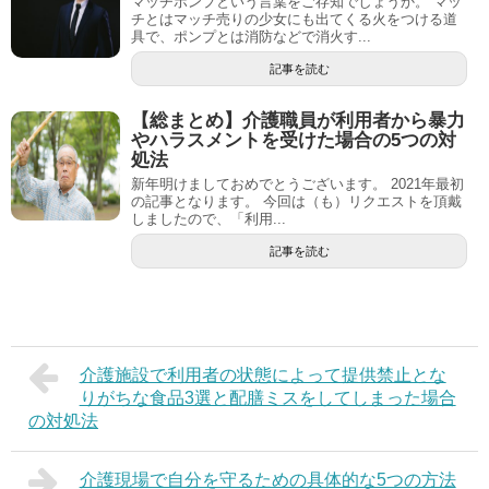
マッチポンプという言葉をご存知でしょうか。 マッ
チとはマッチ売りの少女にも出てくる火をつける道
具で、ポンプとは消防などで消火す...
記事を読む
【総まとめ】介護職員が利用者から暴力
やハラスメントを受けた場合の5つの対
処法
新年明けましておめでとうございます。 2021年最初
の記事となります。 今回は（も）リクエストを頂戴
しましたので、「利用...
記事を読む
介護施設で利用者の状態によって提供禁止とな
りがちな食品3選と配膳ミスをしてしまった場合
の対処法
介護現場で自分を守るための具体的な5つの方法