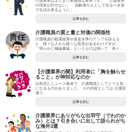
介護業界はまだまだ未成熟な業界です。 「介護業界
の現状が許せない」 「高齢者が人として在るべき姿
で生活出来るように」 ...
記事を読む
介護職員の質と量と対価の関係性
介護職員の処遇改善や賃金水準のアップを訴える
と、様々な人から様々な意見があるわけですが、
「明らかに極論暴論」というものは除いて「色々...
記事を読む
【介護業界の闇】利用者に「胸を触らせ
ること」が神対応なのか
以前見たニュース報道で、介護職員としてとても気
になるものがありました。 その内容としては 介護現
場で...
記事を読む
介護業界にありがちな出羽守（でわのか
み）とは？引き合いに出して語られがち
な海外3選