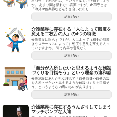
出羽守（でわのかみ）という言葉をご存知でしょう
か。 あまり聞き慣れない言葉ですが、出羽守とは
「海外や他業界などを引き合いに出し...
記事を読む
介護業界に存在する「人によって態度を
変える二枚舌の人」の4つの特徴
介護業界に限らずですが、人によって（相手の肩書
きやステータスによって）態度や意見を変える人っ
ていますよね。 違う内容や意見なら...
記事を読む
「自分が入所したいと思えるような施設
づくりを目指そう」という理念の違和感
介護施設にありがちな理念で「自分自身や自分の親
を入所させたいと思えるような施設づくりを目指そ
う」というような内容のものがあります。 ...
記事を読む
介護業界に存在するうんざりしてしまう
マッチポンプな人達