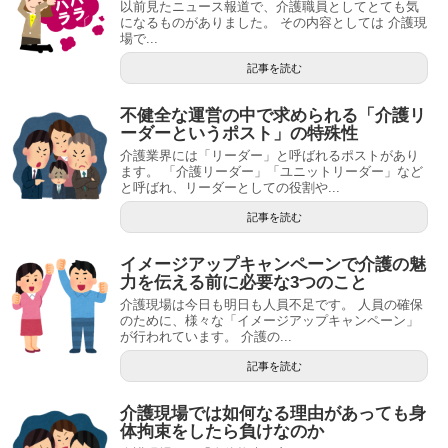
以前見たニュース報道で、介護職員としてとても気
になるものがありました。 その内容としては 介護現
場で...
記事を読む
不健全な運営の中で求められる「介護リ
ーダーというポスト」の特殊性
介護業界には「リーダー」と呼ばれるポストがあり
ます。 「介護リーダー」「ユニットリーダー」など
と呼ばれ、リーダーとしての役割や...
記事を読む
イメージアップキャンペーンで介護の魅
力を伝える前に必要な3つのこと
介護現場は今日も明日も人員不足です。 人員の確保
のために、様々な「イメージアップキャンペーン」
が行われています。 介護の...
記事を読む
介護現場では如何なる理由があっても身
体拘束をしたら負けなのか