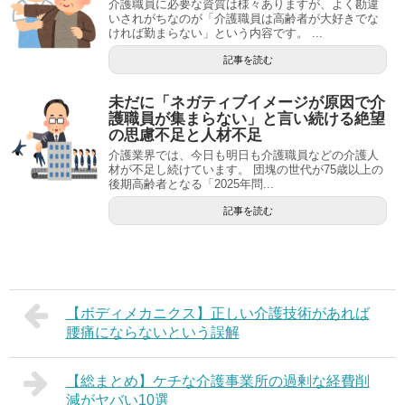
介護職員に必要な資質は様々ありますが、よく勘違
いされがちなのが「介護職員は高齢者が大好きでな
ければ勤まらない」という内容です。 ...
記事を読む
未だに「ネガティブイメージが原因で介
護職員が集まらない」と言い続ける絶望
の思慮不足と人材不足
介護業界では、今日も明日も介護職員などの介護人
材が不足し続けています。 団塊の世代が75歳以上の
後期高齢者となる「2025年問...
記事を読む
【ボディメカニクス】正しい介護技術があれば
腰痛にならないという誤解
【総まとめ】ケチな介護事業所の過剰な経費削
減がヤバい10選