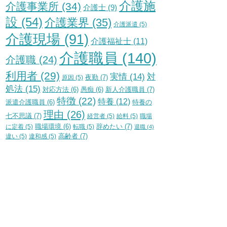
介護施
介護事業所
(34)
介護士
(9)
設
(54)
介護業界
(35)
介護派遣
(5)
介護現場
(91)
介護福祉士
(11)
介護職員
(140)
介護職
(24)
利用者
(29)
実情
(14)
対
夜勤
(7)
原因
(5)
処法
(15)
新人介護職員
(7)
対応方法
(6)
愚痴
(6)
特徴
(22)
特養
(12)
特養の
派遣介護職員
(6)
理由
(26)
七不思議
(7)
経営者
(5)
給料
(5)
職場
辞めたい
(7)
に定着
(5)
職場環境
(6)
転職
(5)
退職
(4)
高齢者
(7)
違い
(5)
違和感
(5)