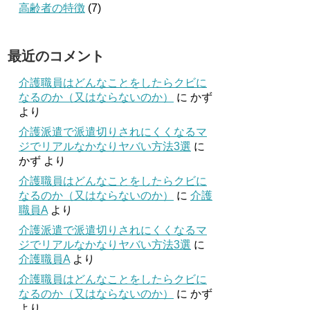
高齢者の特徴
(7)
最近のコメント
介護職員はどんなことをしたらクビに
なるのか（又はならないのか）
に
かず
より
介護派遣で派遣切りされにくくなるマ
ジでリアルなかなりヤバい方法3選
に
かず
より
介護職員はどんなことをしたらクビに
なるのか（又はならないのか）
に
介護
職員A
より
介護派遣で派遣切りされにくくなるマ
ジでリアルなかなりヤバい方法3選
に
介護職員A
より
介護職員はどんなことをしたらクビに
なるのか（又はならないのか）
に
かず
より