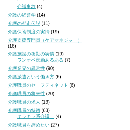
介護事故
(4)
介護の経営学
(14)
介護の都市伝説
(11)
介護保険制度の実情
(19)
介護支援専門員（ケアマネジャー）
(18)
介護施設の夜勤の実情
(19)
ワンオペ夜勤あるある
(7)
介護業界の異常性
(90)
介護派遣という働き方
(6)
介護職員のセーフティネット
(6)
介護職員の将来性
(20)
介護職員の求人
(13)
介護職員の特徴
(63)
キラキラ系介護士
(4)
介護職員を辞めたい
(27)