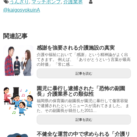
うんざり
,
マッチポンプ
,
介護業界
@kaigosyokuinA
関連記事
感謝を強要される介護施設の真実
介護や福祉において「感謝」という精神論がよく出
てきます。 例えば、 「ありがとうという言葉が最高
の対価」 「常に感...
記事を読む
園児に暴行し逮捕された「恐怖の副園
長」介護業界との類似性
福岡県の保育園の副園長が園児に暴行して傷害容疑
で逮捕されたというニュースが流れてきました。 ま
た、その副園長が就任した2011...
記事を読む
不健全な運営の中で求められる「介護リ