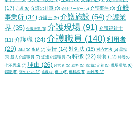
ポイント
(6)
介護
(17)
介護の仕事
(9)
介護事件
(9)
介護
(6)
介護リーダー
(5)
介護施設
(54)
介護業
事業所
(34)
介護士
(9)
介護現場
(91)
界
(35)
介護福祉士
介護派遣
(5)
介護職員
(140)
利用者
介護職
(24)
(11)
(29)
実情
(14)
対処法
(15)
夜勤
(7)
原因
(5)
対応方法
(6)
愚痴
特徴
(22)
特養
(12)
新人介護職員
(7)
特養の
(6)
派遣介護職員
(6)
理由
(26)
七不思議
(7)
経営者
(5)
給料
(5)
職場に定着
(5)
職場環境
(6)
辞めたい
(7)
高齢者
(7)
転職
(5)
違い
(5)
違和感
(5)
退職
(4)