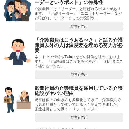
ーダーというポスト」の特殊性
介護業界には「リーダー」と呼ばれるポストがあり
ます。 「介護リーダー」「ユニットリーダー」など
と呼ばれ、リーダーとしての役割や...
記事を読む
「介護職員はこうあるべき」と語る介護
職員以外の人は温度差を埋める努力が必
要
ネット上の情報やTwitterなどの発信を眺めておりま
すと、 「介護職員はこうあるべきだ」 「利用者にこ
う接するべきだ」...
記事を読む
派遣社員の介護職員を雇用している介護
施設がヤバい理由
現在は個々の働き方も多様化してきて、介護職員で
も派遣社員として働いている人も増えてきました。
派遣社員として働くメリットとデメ...
記事を読む