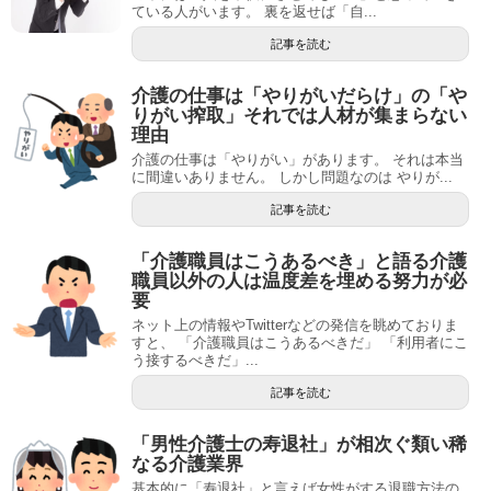
ている人がいます。 裏を返せば「自...
記事を読む
介護の仕事は「やりがいだらけ」の「や
りがい搾取」それでは人材が集まらない
理由
介護の仕事は「やりがい」があります。 それは本当
に間違いありません。 しかし問題なのは やりが...
記事を読む
「介護職員はこうあるべき」と語る介護
職員以外の人は温度差を埋める努力が必
要
ネット上の情報やTwitterなどの発信を眺めておりま
すと、 「介護職員はこうあるべきだ」 「利用者にこ
う接するべきだ」...
記事を読む
「男性介護士の寿退社」が相次ぐ類い稀
なる介護業界
基本的に「寿退社」と言えば女性がする退職方法の