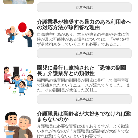
記事を読む
介護業界が推奨する暴力のある利用者へ
の対応方法が珍回答な理由
自傷他害行為があり、本人や他者の生命や身体に危
険が及ぶ可能性がある場合については、「やむを得
ず身体拘束をしていくことも必要」であるこ...
記事を読む
園児に暴行し逮捕された「恐怖の副園
長」介護業界との類似性
福岡県の保育園の副園長が園児に暴行して傷害容疑
で逮捕されたというニュースが流れてきました。 ま
た、その副園長が就任した2011...
記事を読む
介護職員は高齢者が大好きでなければ勤
まらないのか
介護職員に必要な資質は様々ありますが、よく勘違
いされがちなのが「介護職員は高齢者が大好きでな
ければ勤まらない」という内容です。 ...