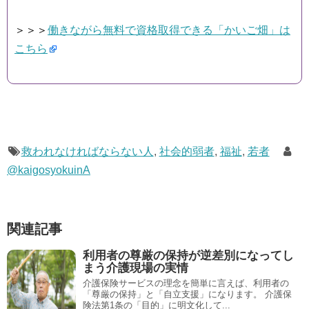
＞＞＞
働きながら無料で資格取得できる「かいご畑」は
こちら
救われなければならない人
,
社会的弱者
,
福祉
,
若者
@kaigosyokuinA
関連記事
利用者の尊厳の保持が逆差別になってし
まう介護現場の実情
介護保険サービスの理念を簡単に言えば、利用者の
「尊厳の保持」と「自立支援」になります。 介護保
険法第1条の「目的」に明文化して...