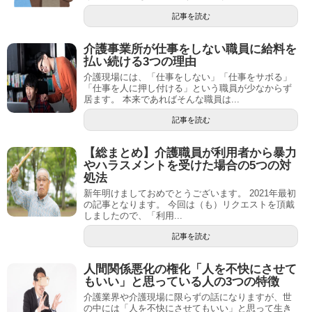
記事を読む
介護事業所が仕事をしない職員に給料を
払い続ける3つの理由
介護現場には、「仕事をしない」「仕事をサボる」
「仕事を人に押し付ける」という職員が少なからず
居ます。 本来であればそんな職員は...
記事を読む
【総まとめ】介護職員が利用者から暴力
やハラスメントを受けた場合の5つの対
処法
新年明けましておめでとうございます。 2021年最初
の記事となります。 今回は（も）リクエストを頂戴
しましたので、「利用...
記事を読む
人間関係悪化の権化「人を不快にさせて
もいい」と思っている人の3つの特徴
介護業界や介護現場に限らずの話になりますが、世
の中には「人を不快にさせてもいい」と思って生き