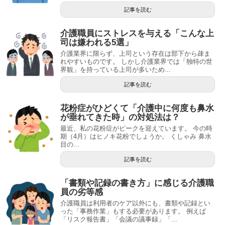
記事を読む
介護職員にストレスを与える「こんな上
司は嫌われる5選」
介護業界に限らず、上司という存在は部下から疎ま
れやすいものです。 しかし介護業界では「独特の世
界観」を持っている上司が多いため...
記事を読む
花粉症がひどくて「介護中に何度も鼻水
が垂れてきた時」の対処法は？
最近、私の花粉症がピークを迎えています。 今の時
期（4月）はヒノキ花粉でしょうか。 くしゃみ 鼻水
目の...
記事を読む
「書類や記録の書き方」に感じる介護職
員の劣等感
介護職員は利用者のケア以外にも、書類や記録とい
った「事務作業」もする必要があります。 例えば
「リスク報告書」「会議の議事録」「...