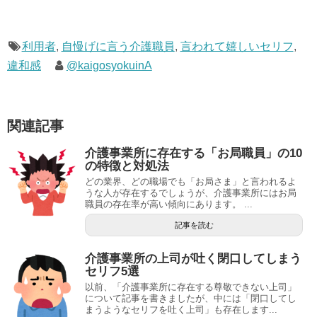
利用者
,
自慢げに言う介護職員
,
言われて嬉しいセリフ
,
違和感
@kaigosyokuinA
関連記事
介護事業所に存在する「お局職員」の10
の特徴と対処法
どの業界、どの職場でも「お局さま」と言われるよ
うな人が存在するでしょうが、介護事業所にはお局
職員の存在率が高い傾向にあります。 ...
記事を読む
介護事業所の上司が吐く閉口してしまう
セリフ5選
以前、「介護事業所に存在する尊敬できない上司」
について記事を書きましたが、中には「閉口してし
まうようなセリフを吐く上司」も存在します...