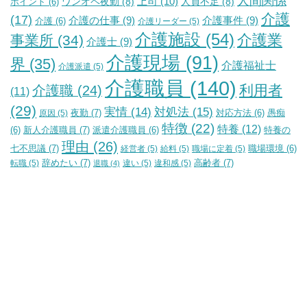
人間関係
上司
(10)
ワンオペ夜勤
(8)
人員不足
(8)
ポイント
(6)
介護
(17)
介護の仕事
(9)
介護事件
(9)
介護
(6)
介護リーダー
(5)
介護施設
(54)
介護業
事業所
(34)
介護士
(9)
介護現場
(91)
界
(35)
介護福祉士
介護派遣
(5)
介護職員
(140)
利用者
介護職
(24)
(11)
(29)
実情
(14)
対処法
(15)
夜勤
(7)
原因
(5)
対応方法
(6)
愚痴
特徴
(22)
特養
(12)
新人介護職員
(7)
特養の
(6)
派遣介護職員
(6)
理由
(26)
七不思議
(7)
経営者
(5)
給料
(5)
職場に定着
(5)
職場環境
(6)
辞めたい
(7)
高齢者
(7)
転職
(5)
違い
(5)
違和感
(5)
退職
(4)