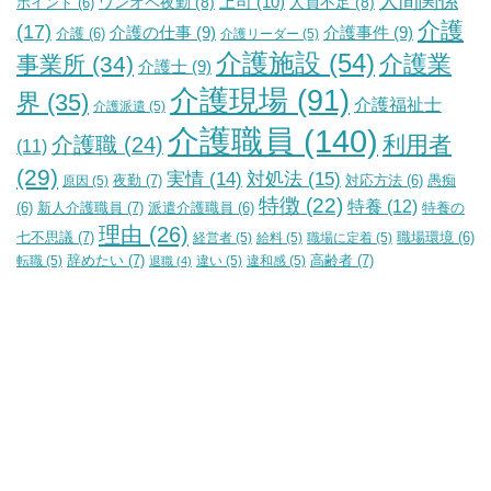
人間関係
上司
(10)
ワンオペ夜勤
(8)
人員不足
(8)
ポイント
(6)
介護
(17)
介護の仕事
(9)
介護事件
(9)
介護
(6)
介護リーダー
(5)
介護施設
(54)
介護業
事業所
(34)
介護士
(9)
介護現場
(91)
界
(35)
介護福祉士
介護派遣
(5)
介護職員
(140)
利用者
介護職
(24)
(11)
(29)
実情
(14)
対処法
(15)
夜勤
(7)
原因
(5)
対応方法
(6)
愚痴
特徴
(22)
特養
(12)
新人介護職員
(7)
特養の
(6)
派遣介護職員
(6)
理由
(26)
七不思議
(7)
経営者
(5)
給料
(5)
職場に定着
(5)
職場環境
(6)
辞めたい
(7)
高齢者
(7)
転職
(5)
違い
(5)
違和感
(5)
退職
(4)