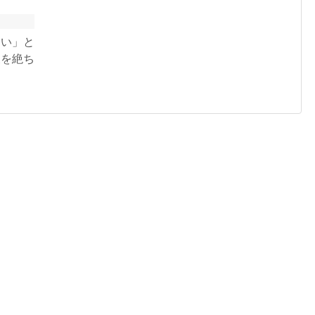
たい」と
後を絶ち
「入職