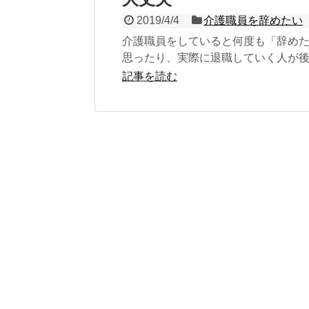
2019/4/4
介護職員を辞めたい
介護職員をしていると何度も「辞め
思ったり、実際に退職していく人が
ません。 「離職率」や「定着率」や
記事を読む
率」は...