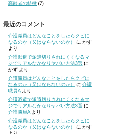
高齢者の特徴
(7)
最近のコメント
介護職員はどんなことをしたらクビに
なるのか（又はならないのか）
に
かず
より
介護派遣で派遣切りされにくくなるマ
ジでリアルなかなりヤバい方法3選
に
かず
より
介護職員はどんなことをしたらクビに
なるのか（又はならないのか）
に
介護
職員A
より
介護派遣で派遣切りされにくくなるマ
ジでリアルなかなりヤバい方法3選
に
介護職員A
より
介護職員はどんなことをしたらクビに
なるのか（又はならないのか）
に
かず
より