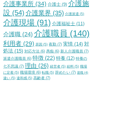
介護施
介護事業所
(34)
介護士
(9)
設
(54)
介護業界
(35)
介護派遣
(5)
介護現場
(91)
介護福祉士
(11)
介護職員
(140)
介護職
(24)
利用者
(29)
実情
(14)
対
夜勤
(7)
原因
(5)
処法
(15)
新人介護職員
(7)
対応方法
(6)
愚痴
(6)
特徴
(22)
特養
(12)
特養の
派遣介護職員
(6)
理由
(26)
七不思議
(7)
経営者
(5)
給料
(5)
職場
辞めたい
(7)
に定着
(5)
職場環境
(6)
転職
(5)
退職
(4)
高齢者
(7)
違い
(5)
違和感
(5)