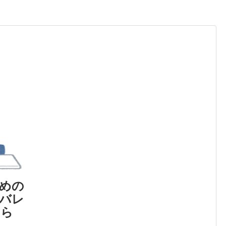
めの
バレ
なら