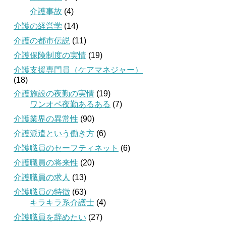
介護事故
(4)
介護の経営学
(14)
介護の都市伝説
(11)
介護保険制度の実情
(19)
介護支援専門員（ケアマネジャー）
(18)
介護施設の夜勤の実情
(19)
ワンオペ夜勤あるある
(7)
介護業界の異常性
(90)
介護派遣という働き方
(6)
介護職員のセーフティネット
(6)
介護職員の将来性
(20)
介護職員の求人
(13)
介護職員の特徴
(63)
キラキラ系介護士
(4)
介護職員を辞めたい
(27)