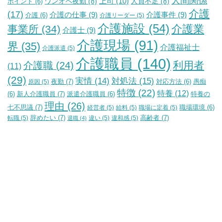
人間関係
上司
(10)
ワンオペ夜勤
(8)
人員不足
(8)
ポイント
(6)
介護
(17)
介護の仕事
(9)
介護事件
(9)
介護
(6)
介護リーダー
(5)
介護施設
(54)
介護業
事業所
(34)
介護士
(9)
介護現場
(91)
界
(35)
介護福祉士
介護派遣
(5)
介護職員
(140)
利用者
介護職
(24)
(11)
(29)
実情
(14)
対処法
(15)
夜勤
(7)
原因
(5)
対応方法
(6)
愚痴
特徴
(22)
特養
(12)
新人介護職員
(7)
特養の
(6)
派遣介護職員
(6)
理由
(26)
七不思議
(7)
経営者
(5)
給料
(5)
職場に定着
(5)
職場環境
(6)
辞めたい
(7)
高齢者
(7)
転職
(5)
違い
(5)
違和感
(5)
退職
(4)