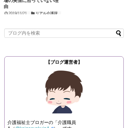
場の実情に沿っていない理
由
2019/11/21
リアル介護現
場の実情
先日、ニュース記事を斜め読みしている
と「安価な自動駆けつけ介護ロボット」
という見出しの記事を見つけました。 少
しずつでも介護職...
記事を読む
【ブログ運営者】
介護福祉士ブロガーの「介護職員