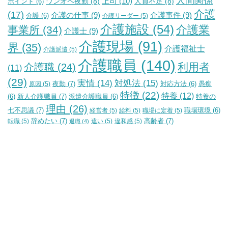
人間関係
上司
(10)
ワンオペ夜勤
(8)
人員不足
(8)
ポイント
(6)
介護
(17)
介護の仕事
(9)
介護事件
(9)
介護
(6)
介護リーダー
(5)
介護施設
(54)
介護業
事業所
(34)
介護士
(9)
介護現場
(91)
界
(35)
介護福祉士
介護派遣
(5)
介護職員
(140)
利用者
介護職
(24)
(11)
(29)
実情
(14)
対処法
(15)
夜勤
(7)
原因
(5)
対応方法
(6)
愚痴
特徴
(22)
特養
(12)
新人介護職員
(7)
特養の
(6)
派遣介護職員
(6)
理由
(26)
七不思議
(7)
経営者
(5)
給料
(5)
職場に定着
(5)
職場環境
(6)
辞めたい
(7)
高齢者
(7)
転職
(5)
違い
(5)
違和感
(5)
退職
(4)