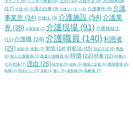
人間関係
上司
(10)
ワンオペ夜勤
(8)
人員不足
(8)
ポイント
(6)
介護
(17)
介護の仕事
(9)
介護事件
(9)
介護
(6)
介護リーダー
(5)
介護施設
(54)
介護業
事業所
(34)
介護士
(9)
介護現場
(91)
界
(35)
介護福祉士
介護派遣
(5)
介護職員
(140)
利用者
介護職
(24)
(11)
(29)
実情
(14)
対処法
(15)
夜勤
(7)
原因
(5)
対応方法
(6)
愚痴
特徴
(22)
特養
(12)
新人介護職員
(7)
特養の
(6)
派遣介護職員
(6)
理由
(26)
七不思議
(7)
経営者
(5)
給料
(5)
職場に定着
(5)
職場環境
(6)
辞めたい
(7)
高齢者
(7)
転職
(5)
違い
(5)
違和感
(5)
退職
(4)