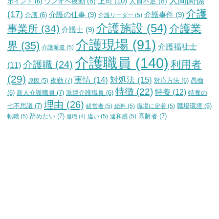
人間関係
上司
(10)
ワンオペ夜勤
(8)
人員不足
(8)
ポイント
(6)
介護
(17)
介護の仕事
(9)
介護事件
(9)
介護
(6)
介護リーダー
(5)
介護施設
(54)
介護業
事業所
(34)
介護士
(9)
介護現場
(91)
界
(35)
介護福祉士
介護派遣
(5)
介護職員
(140)
利用者
介護職
(24)
(11)
(29)
実情
(14)
対処法
(15)
夜勤
(7)
原因
(5)
対応方法
(6)
愚痴
特徴
(22)
特養
(12)
新人介護職員
(7)
特養の
(6)
派遣介護職員
(6)
理由
(26)
七不思議
(7)
経営者
(5)
給料
(5)
職場に定着
(5)
職場環境
(6)
辞めたい
(7)
高齢者
(7)
転職
(5)
違い
(5)
違和感
(5)
退職
(4)