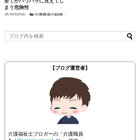
全てがパワハラに見えてし
まう危険性
2020/5/6
介護職員の特徴
これは介護職員や介護現場に限らずです
が、「指導と注意」「指摘と非難」の違
いがわからない人を時々見掛けます。 職
場にもいますしT...
記事を読む
【ブログ運営者】
介護福祉士ブロガーの「介護職員