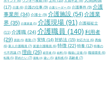
人間関係
上司
(10)
ワンオペ夜勤
(8)
人員不足
(8)
ポイント
(6)
介護
(17)
介護の仕事
(9)
介護事件
(9)
介護
(6)
介護リーダー
(5)
介護施設
(54)
介護業
事業所
(34)
介護士
(9)
介護現場
(91)
界
(35)
介護福祉士
介護派遣
(5)
介護職員
(140)
利用者
介護職
(24)
(11)
(29)
実情
(14)
対処法
(15)
夜勤
(7)
原因
(5)
対応方法
(6)
愚痴
特徴
(22)
特養
(12)
新人介護職員
(7)
特養の
(6)
派遣介護職員
(6)
理由
(26)
七不思議
(7)
経営者
(5)
給料
(5)
職場に定着
(5)
職場環境
(6)
辞めたい
(7)
高齢者
(7)
転職
(5)
違い
(5)
違和感
(5)
退職
(4)