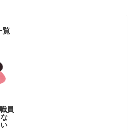
一覧
職員
れな
ない