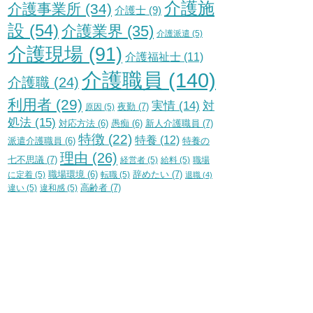
介護施
介護事業所
(34)
介護士
(9)
設
(54)
介護業界
(35)
介護派遣
(5)
介護現場
(91)
介護福祉士
(11)
介護職員
(140)
介護職
(24)
利用者
(29)
実情
(14)
対
夜勤
(7)
原因
(5)
処法
(15)
新人介護職員
(7)
対応方法
(6)
愚痴
(6)
特徴
(22)
特養
(12)
特養の
派遣介護職員
(6)
理由
(26)
七不思議
(7)
経営者
(5)
給料
(5)
職場
辞めたい
(7)
に定着
(5)
職場環境
(6)
転職
(5)
退職
(4)
高齢者
(7)
違い
(5)
違和感
(5)