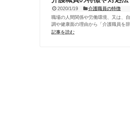
2020/1/19
介護職員の特徴
職場の人間関係や労働環境、又は、
調や健康面の理由から「介護職員を
い」「この介護事業所を辞めたい」
記事を読む
いるものの、「...