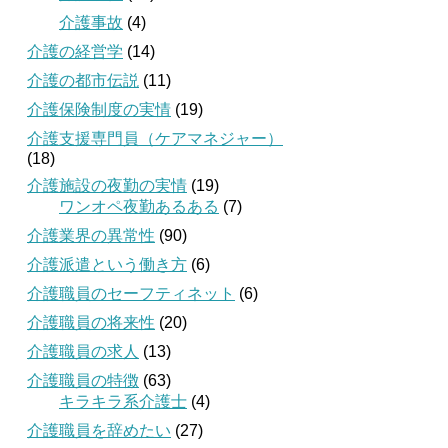
介護事故
(4)
介護の経営学
(14)
介護の都市伝説
(11)
介護保険制度の実情
(19)
介護支援専門員（ケアマネジャー）
(18)
介護施設の夜勤の実情
(19)
ワンオペ夜勤あるある
(7)
介護業界の異常性
(90)
介護派遣という働き方
(6)
介護職員のセーフティネット
(6)
介護職員の将来性
(20)
介護職員の求人
(13)
介護職員の特徴
(63)
キラキラ系介護士
(4)
介護職員を辞めたい
(27)