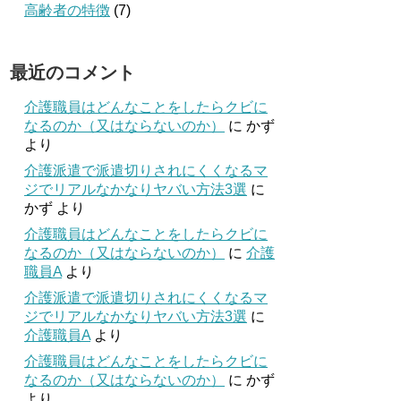
高齢者の特徴
(7)
最近のコメント
介護職員はどんなことをしたらクビに
なるのか（又はならないのか）
に
かず
より
介護派遣で派遣切りされにくくなるマ
ジでリアルなかなりヤバい方法3選
に
かず
より
介護職員はどんなことをしたらクビに
なるのか（又はならないのか）
に
介護
職員A
より
介護派遣で派遣切りされにくくなるマ
ジでリアルなかなりヤバい方法3選
に
介護職員A
より
介護職員はどんなことをしたらクビに
なるのか（又はならないのか）
に
かず
より