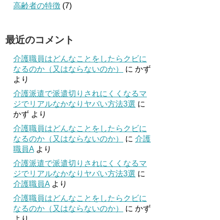
高齢者の特徴
(7)
最近のコメント
介護職員はどんなことをしたらクビに
なるのか（又はならないのか）
に
かず
より
介護派遣で派遣切りされにくくなるマ
ジでリアルなかなりヤバい方法3選
に
かず
より
介護職員はどんなことをしたらクビに
なるのか（又はならないのか）
に
介護
職員A
より
介護派遣で派遣切りされにくくなるマ
ジでリアルなかなりヤバい方法3選
に
介護職員A
より
介護職員はどんなことをしたらクビに
なるのか（又はならないのか）
に
かず
より