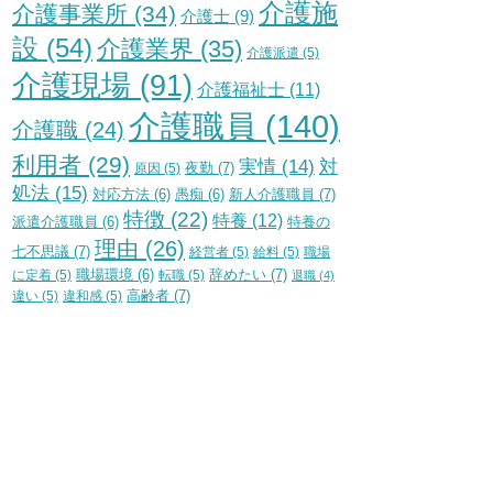
介護施
介護事業所
(34)
介護士
(9)
設
(54)
介護業界
(35)
介護派遣
(5)
介護現場
(91)
介護福祉士
(11)
介護職員
(140)
介護職
(24)
利用者
(29)
実情
(14)
対
夜勤
(7)
原因
(5)
処法
(15)
新人介護職員
(7)
対応方法
(6)
愚痴
(6)
特徴
(22)
特養
(12)
特養の
派遣介護職員
(6)
理由
(26)
七不思議
(7)
経営者
(5)
給料
(5)
職場
辞めたい
(7)
に定着
(5)
職場環境
(6)
転職
(5)
退職
(4)
高齢者
(7)
違い
(5)
違和感
(5)