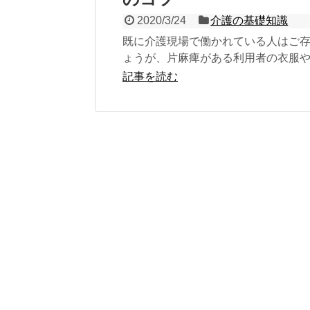
2020/3/24
介護の基礎知識
既に介護現場で働かれている人はご
ょうが、片麻痺がある利用者の衣服
の着脱介助をする際は「脱健着患（
記事を読む
ちゃっかん）...