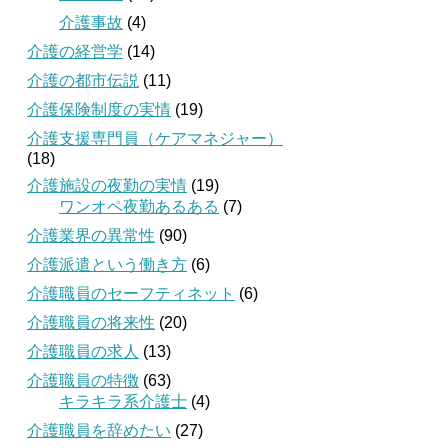
介護事故
(4)
介護の経営学
(14)
介護の都市伝説
(11)
介護保険制度の実情
(19)
介護支援専門員（ケアマネジャー）
(18)
介護施設の夜勤の実情
(19)
ワンオペ夜勤あるある
(7)
介護業界の異常性
(90)
介護派遣という働き方
(6)
介護職員のセーフティネット
(6)
介護職員の将来性
(20)
介護職員の求人
(13)
介護職員の特徴
(63)
キラキラ系介護士
(4)
介護職員を辞めたい
(27)