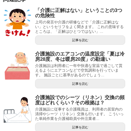
「介護に正解はない」ということの3つ
の危険性
上司の発言や介護の研修などで「介護に正解はな
い」というセリフをよく聞きます。 これの意味する
ところは、「正解はひとつではない」...
記事を読む
介護施設のエアコンの温度設定「夏は冷
房28度、冬は暖房20度」の勘違い
介護施設は利用者に一年中快適な室温で過ごして貰
えるようにエアコンなどで空気調和を行っていま
す。 施設ごとに基準があるのでしょう...
記事を読む
介護施設でのシーツ（リネン）交換の頻
度はどれくらい？その根拠は？
介護施設に従事する介護職員は、利用者の居室内の
清掃やシーツ（リネン）交換も行います。 こういっ
た単純作業を介護補助員や外注業者...
記事を読む