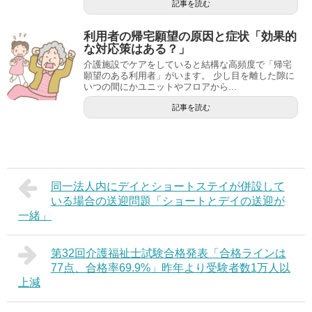
記事を読む
利用者の帰宅願望の原因と症状「効果的
な対応策はある？」
介護施設でケアをしていると結構な高頻度で「帰宅
願望のある利用者」がいます。 少し目を離した隙に
いつの間にかユニットやフロアから...
記事を読む
同一法人内にデイとショートステイが併設して
いる場合の送迎問題「ショートとデイの送迎が
一緒」
第32回介護福祉士試験合格発表「合格ラインは
77点、合格率69.9%」昨年より受験者数1万人以
上減