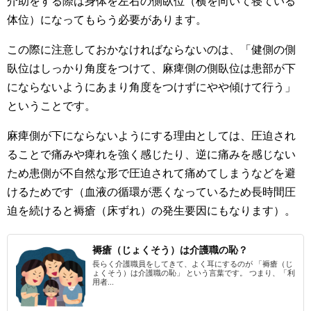
介助をする際は身体を左右の側臥位（横を向いて寝ている
体位）になってもらう必要があります。
この際に注意しておかなければならないのは、「健側の側
臥位はしっかり角度をつけて、麻痺側の側臥位は患部が下
にならないようにあまり角度をつけずにやや傾けて行う」
ということです。
麻痺側が下にならないようにする理由としては、圧迫され
ることで痛みや痺れを強く感じたり、逆に痛みを感じない
ため患側が不自然な形で圧迫されて痛めてしまうなどを避
けるためです（血液の循環が悪くなっているため長時間圧
迫を続けると褥瘡（床ずれ）の発生要因にもなります）。
褥瘡（じょくそう）は介護職の恥？
長らく介護職員をしてきて、よく耳にするのが 「褥瘡（じ
ょくそう）は介護職の恥」 という言葉です。 つまり、「利
用者...