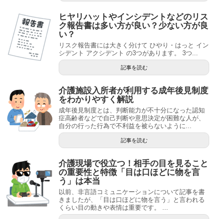
ヒヤリハットやインシデントなどのリス
ク報告書は多い方が良い？少ない方が良
い？
リスク報告書には大きく分けて ひやり・はっと イン
シデント アクシデント の3つがあります。 3つ...
記事を読む
介護施設入所者が利用する成年後見制度
をわかりやすく解説
成年後見制度とは、判断能力が不十分になった認知
症高齢者などで自己判断や意思決定が困難な人が、
自分の行った行為で不利益を被らないように...
記事を読む
介護現場で役立つ！相手の目を見ること
の重要性と特徴「目は口ほどに物を言
う」は本当
以前、非言語コミュニケーションについて記事を書
きましたが、「目は口ほどに物を言う」と言われる
くらい目の動きや表情は重要です。 ...