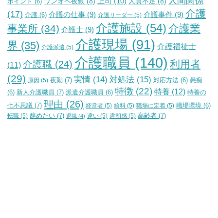
人間関係
上司
(10)
ワンオペ夜勤
(8)
人員不足
(8)
ポイント
(6)
介護
(17)
介護の仕事
(9)
介護事件
(9)
介護
(6)
介護リーダー
(5)
介護施設
(54)
介護業
事業所
(34)
介護士
(9)
介護現場
(91)
界
(35)
介護福祉士
介護派遣
(5)
介護職員
(140)
利用者
介護職
(24)
(11)
(29)
実情
(14)
対処法
(15)
夜勤
(7)
原因
(5)
対応方法
(6)
愚痴
特徴
(22)
特養
(12)
新人介護職員
(7)
特養の
(6)
派遣介護職員
(6)
理由
(26)
七不思議
(7)
経営者
(5)
給料
(5)
職場に定着
(5)
職場環境
(6)
辞めたい
(7)
高齢者
(7)
転職
(5)
違い
(5)
違和感
(5)
退職
(4)