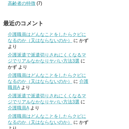
高齢者の特徴
(7)
最近のコメント
介護職員はどんなことをしたらクビに
なるのか（又はならないのか）
に
かず
より
介護派遣で派遣切りされにくくなるマ
ジでリアルなかなりヤバい方法3選
に
かず
より
介護職員はどんなことをしたらクビに
なるのか（又はならないのか）
に
介護
職員A
より
介護派遣で派遣切りされにくくなるマ
ジでリアルなかなりヤバい方法3選
に
介護職員A
より
介護職員はどんなことをしたらクビに
なるのか（又はならないのか）
に
かず
より