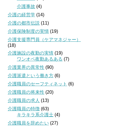
介護事故
(4)
介護の経営学
(14)
介護の都市伝説
(11)
介護保険制度の実情
(19)
介護支援専門員（ケアマネジャー）
(18)
介護施設の夜勤の実情
(19)
ワンオペ夜勤あるある
(7)
介護業界の異常性
(90)
介護派遣という働き方
(6)
介護職員のセーフティネット
(6)
介護職員の将来性
(20)
介護職員の求人
(13)
介護職員の特徴
(63)
キラキラ系介護士
(4)
介護職員を辞めたい
(27)