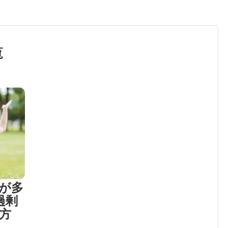
覧
が多
過剰
方