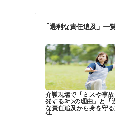
「
過剰な責任追及
」
一
介護現場で「ミスや事故
発する3つの理由」と「
な責任追及から身を守る
法」