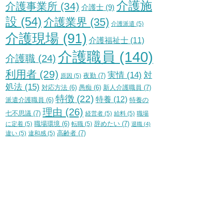
介護施
介護事業所
(34)
介護士
(9)
設
(54)
介護業界
(35)
介護派遣
(5)
介護現場
(91)
介護福祉士
(11)
介護職員
(140)
介護職
(24)
利用者
(29)
実情
(14)
対
夜勤
(7)
原因
(5)
処法
(15)
新人介護職員
(7)
対応方法
(6)
愚痴
(6)
特徴
(22)
特養
(12)
特養の
派遣介護職員
(6)
理由
(26)
七不思議
(7)
経営者
(5)
給料
(5)
職場
辞めたい
(7)
に定着
(5)
職場環境
(6)
転職
(5)
退職
(4)
高齢者
(7)
違い
(5)
違和感
(5)