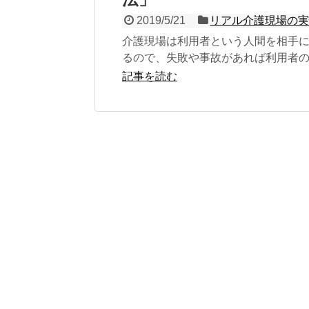
2019/5/21
リアル介護現場の
介護現場は利用者という人間を相手
るので、失敗や事故があれば利用者
関わりかねません。 事故があればそ
記事を読む
に追わ...