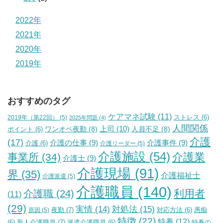
2022年
2021年
2020年
2019年
おすすめのタグ
ケアマネ試験
(11)
2019年（第22回）
(5)
ストレス
(6)
2025年問題
(4)
人間関係
上司
(10)
ワンオペ夜勤
(8)
人員不足
(8)
ポイント
(6)
介護
(17)
介護の仕事
(9)
介護事件
(9)
介護
(6)
介護リーダー
(5)
介護施設
(54)
介護業
事業所
(34)
介護士
(9)
介護現場
(91)
界
(35)
介護福祉士
介護派遣
(5)
介護職員
(140)
利用者
介護職
(24)
(11)
(29)
実情
(14)
対処法
(15)
夜勤
(7)
原因
(5)
対応方法
(6)
愚痴
特徴
(22)
特養
(12)
新人介護職員
(7)
特養の
(6)
派遣介護職員
(6)