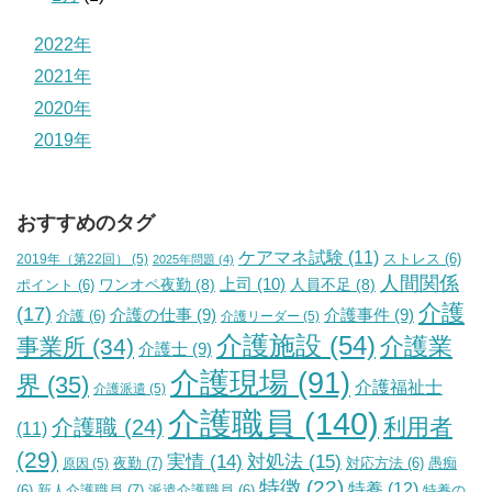
2022年
2021年
2020年
2019年
おすすめのタグ
ケアマネ試験
(11)
2019年（第22回）
(5)
ストレス
(6)
2025年問題
(4)
人間関係
上司
(10)
ワンオペ夜勤
(8)
人員不足
(8)
ポイント
(6)
介護
(17)
介護の仕事
(9)
介護事件
(9)
介護
(6)
介護リーダー
(5)
介護施設
(54)
介護業
事業所
(34)
介護士
(9)
介護現場
(91)
界
(35)
介護福祉士
介護派遣
(5)
介護職員
(140)
利用者
介護職
(24)
(11)
(29)
実情
(14)
対処法
(15)
夜勤
(7)
原因
(5)
対応方法
(6)
愚痴
特徴
(22)
特養
(12)
新人介護職員
(7)
特養の
(6)
派遣介護職員
(6)