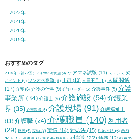
2022年
2021年
2020年
2019年
おすすめのタグ
ケアマネ試験
(11)
2019年（第22回）
(5)
ストレス
(6)
2025年問題
(4)
人間関係
上司
(10)
ワンオペ夜勤
(8)
人員不足
(8)
ポイント
(6)
介護
(17)
介護の仕事
(9)
介護事件
(9)
介護
(6)
介護リーダー
(5)
介護施設
(54)
介護業
事業所
(34)
介護士
(9)
介護現場
(91)
界
(35)
介護福祉士
介護派遣
(5)
介護職員
(140)
利用者
介護職
(24)
(11)
(29)
実情
(14)
対処法
(15)
夜勤
(7)
原因
(5)
対応方法
(6)
愚痴
特徴
(22)
特養
(12)
新人介護職員
(7)
特養の
(6)
派遣介護職員
(6)