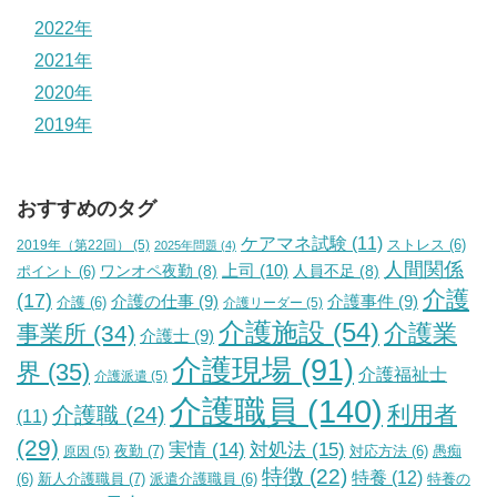
2022年
2021年
2020年
2019年
おすすめのタグ
ケアマネ試験
(11)
2019年（第22回）
(5)
ストレス
(6)
2025年問題
(4)
人間関係
上司
(10)
ワンオペ夜勤
(8)
人員不足
(8)
ポイント
(6)
介護
(17)
介護の仕事
(9)
介護事件
(9)
介護
(6)
介護リーダー
(5)
介護施設
(54)
介護業
事業所
(34)
介護士
(9)
介護現場
(91)
界
(35)
介護福祉士
介護派遣
(5)
介護職員
(140)
利用者
介護職
(24)
(11)
(29)
実情
(14)
対処法
(15)
夜勤
(7)
原因
(5)
対応方法
(6)
愚痴
特徴
(22)
特養
(12)
新人介護職員
(7)
特養の
(6)
派遣介護職員
(6)