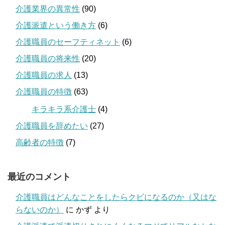
介護業界の異常性
(90)
介護派遣という働き方
(6)
介護職員のセーフティネット
(6)
介護職員の将来性
(20)
介護職員の求人
(13)
介護職員の特徴
(63)
キラキラ系介護士
(4)
介護職員を辞めたい
(27)
高齢者の特徴
(7)
最近のコメント
介護職員はどんなことをしたらクビになるのか（又はな
らないのか）
に
かず
より