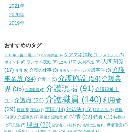
2021年
2020年
2019年
おすすめのタグ
ケアマネ試験
(11)
2019年（第22回）
(5)
ストレス
(6)
2025年問題
(4)
人間関係
上司
(10)
ワンオペ夜勤
(8)
人員不足
(8)
ポイント
(6)
介護
(17)
介護の仕事
(9)
介護事件
(9)
介護
(6)
介護リーダー
(5)
介護施設
(54)
介護業
事業所
(34)
介護士
(9)
介護現場
(91)
界
(35)
介護福祉士
介護派遣
(5)
介護職員
(140)
利用者
介護職
(24)
(11)
(29)
実情
(14)
対処法
(15)
夜勤
(7)
原因
(5)
対応方法
(6)
愚痴
特徴
(22)
特養
(12)
新人介護職員
(7)
特養の
(6)
派遣介護職員
(6)
理由
(26)
七不思議
(7)
経営者
(5)
給料
(5)
職場に定着
(5)
職場環境
(6)
辞めたい
(7)
高齢者
(7)
転職
(5)
違い
(5)
違和感
(5)
退職
(4)