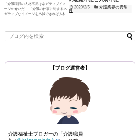
「介護職員の人材不足はネガティブイメ
2020/2/5
介護業界の異常
ージのせいだ」 「介護の仕事に対するネ
性
ガティブなイメージを払拭できれば人材
介護業界では、今日も明日も介護職員な
が集まるはずだ」...
記事を読む
どの介護人材が不足し続けています。 団
塊の世代が75歳以上の後期高齢者となる
「2025年問...
記事を読む
【ブログ運営者】
介護福祉士ブロガーの「介護職員