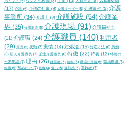
人間関係
上司
(10)
ワンオペ夜勤
(8)
人員不足
(8)
ポイント
(6)
介護
(17)
介護の仕事
(9)
介護事件
(9)
介護
(6)
介護リーダー
(5)
介護施設
(54)
介護業
事業所
(34)
介護士
(9)
介護現場
(91)
界
(35)
介護福祉士
介護派遣
(5)
介護職員
(140)
利用者
介護職
(24)
(11)
(29)
実情
(14)
対処法
(15)
夜勤
(7)
原因
(5)
対応方法
(6)
愚痴
特徴
(22)
特養
(12)
新人介護職員
(7)
特養の
(6)
派遣介護職員
(6)
理由
(26)
七不思議
(7)
経営者
(5)
給料
(5)
職場に定着
(5)
職場環境
(6)
辞めたい
(7)
高齢者
(7)
転職
(5)
違い
(5)
違和感
(5)
退職
(4)