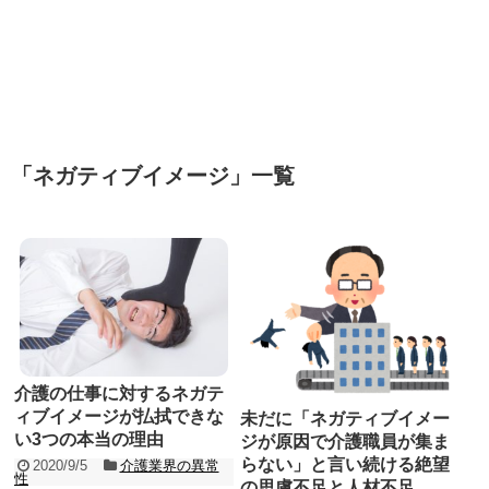
「
ネガティブイメージ
」
一覧
介護の仕事に対するネガテ
ィブイメージが払拭できな
未だに「ネガティブイメー
い3つの本当の理由
ジが原因で介護職員が集ま
らない」と言い続ける絶望
2020/9/5
介護業界の異常
性
の思慮不足と人材不足