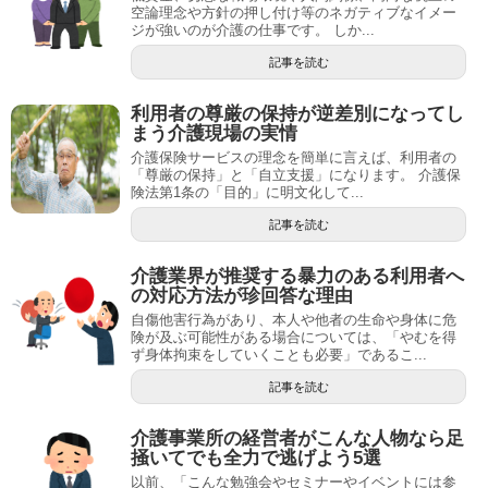
空論理念や方針の押し付け等のネガティブなイメー
ジが強いのが介護の仕事です。 しか...
記事を読む
利用者の尊厳の保持が逆差別になってし
まう介護現場の実情
介護保険サービスの理念を簡単に言えば、利用者の
「尊厳の保持」と「自立支援」になります。 介護保
険法第1条の「目的」に明文化して...
記事を読む
介護業界が推奨する暴力のある利用者へ
の対応方法が珍回答な理由
自傷他害行為があり、本人や他者の生命や身体に危
険が及ぶ可能性がある場合については、「やむを得
ず身体拘束をしていくことも必要」であるこ...
記事を読む
介護事業所の経営者がこんな人物なら足
掻いてでも全力で逃げよう5選
以前、「こんな勉強会やセミナーやイベントには参