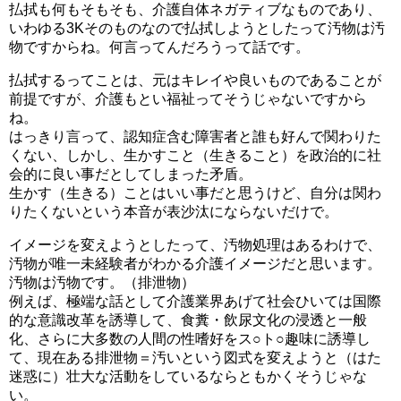
払拭も何もそもそも、介護自体ネガティブなものであり、
いわゆる3Kそのものなので払拭しようとしたって汚物は汚
物ですからね。何言ってんだろうって話です。
払拭するってことは、元はキレイや良いものであることが
前提ですが、介護もとい福祉ってそうじゃないですから
ね。
はっきり言って、認知症含む障害者と誰も好んで関わりた
くない、しかし、生かすこと（生きること）を政治的に社
会的に良い事だとしてしまった矛盾。
生かす（生きる）ことはいい事だと思うけど、自分は関わ
りたくないという本音が表沙汰にならないだけで。
イメージを変えようとしたって、汚物処理はあるわけで、
汚物が唯一未経験者がわかる介護イメージだと思います。
汚物は汚物です。（排泄物）
例えば、極端な話として介護業界あげて社会ひいては国際
的な意識改革を誘導して、食糞・飲尿文化の浸透と一般
化、さらに大多数の人間の性嗜好をス○ト○趣味に誘導し
て、現在ある排泄物＝汚いという図式を変えようと（はた
迷惑に）壮大な活動をしているならともかくそうじゃな
い。