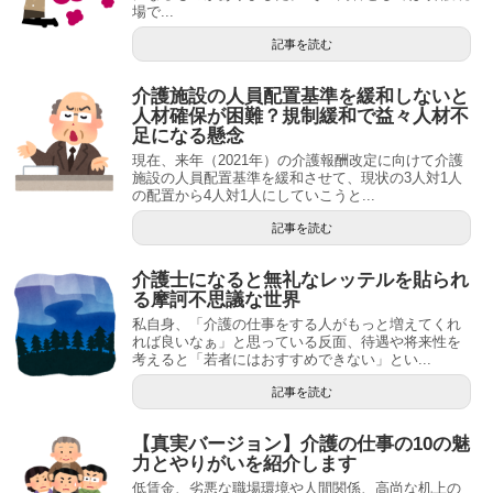
場で...
記事を読む
介護施設の人員配置基準を緩和しないと
人材確保が困難？規制緩和で益々人材不
足になる懸念
現在、来年（2021年）の介護報酬改定に向けて介護
施設の人員配置基準を緩和させて、現状の3人対1人
の配置から4人対1人にしていこうと...
記事を読む
介護士になると無礼なレッテルを貼られ
る摩訶不思議な世界
私自身、「介護の仕事をする人がもっと増えてくれ
れば良いなぁ」と思っている反面、待遇や将来性を
考えると「若者にはおすすめできない」とい...
記事を読む
【真実バージョン】介護の仕事の10の魅
力とやりがいを紹介します
低賃金、劣悪な職場環境や人間関係、高尚な机上の