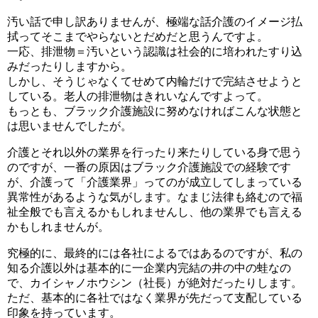
汚い話で申し訳ありませんが、極端な話介護のイメージ払
拭ってそこまでやらないとだめだと思うんですよ。
一応、排泄物＝汚いという認識は社会的に培われたすり込
みだったりしますから。
しかし、そうじゃなくてせめて内輪だけで完結させようと
している。老人の排泄物はきれいなんですよって。
もっとも、ブラック介護施設に努めなければこんな状態と
は思いませんでしたが。
介護とそれ以外の業界を行ったり来たりしている身で思う
のですが、一番の原因はブラック介護施設での経験です
が、介護って「介護業界」ってのが成立してしまっている
異常性があるような気がします。なまじ法律も絡むので福
祉全般でも言えるかもしれませんし、他の業界でも言える
かもしれませんが。
究極的に、最終的には各社によるではあるのですが、私の
知る介護以外は基本的に一企業内完結の井の中の蛙なの
で、カイシャノホウシン（社長）が絶対だったりします。
ただ、基本的に各社ではなく業界が先だって支配している
印象を持っています。