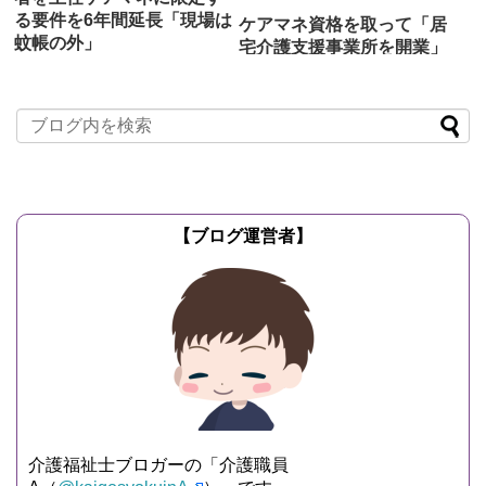
る要件を6年間延長「現場は
ケアマネ資格を取って「居
蚊帳の外」
宅介護支援事業所を開業」
したらどうなるのかを解説
2019/11/15
介護支援専門
員（ケアマネジャー）
2019/7/2
介護支援専門員
2021年の4月から、居宅介護支援事業所
（ケアマネジャー）
（以下、ケアマネ事務所）の管理者要件
介護支援専門員（ケアマネジャー）の資
を「主任介護支援専門員（以下、主任ケ
格があれば、自分一人で独立開業し「居
アマネ）」に限定する...
宅介護支援事業所」を立ち上げることが
記事を読む
できます。 居宅介...
記事を読む
【ブログ運営者】
介護福祉士ブロガーの「介護職員