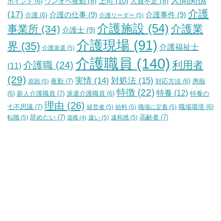
人間関係
上司
(10)
ワンオペ夜勤
(8)
人員不足
(8)
ポイント
(6)
介護
(17)
介護の仕事
(9)
介護事件
(9)
介護
(6)
介護リーダー
(5)
介護施設
(54)
介護業
事業所
(34)
介護士
(9)
介護現場
(91)
界
(35)
介護福祉士
介護派遣
(5)
介護職員
(140)
利用者
介護職
(24)
(11)
(29)
実情
(14)
対処法
(15)
夜勤
(7)
原因
(5)
対応方法
(6)
愚痴
特徴
(22)
特養
(12)
新人介護職員
(7)
特養の
(6)
派遣介護職員
(6)
理由
(26)
七不思議
(7)
経営者
(5)
給料
(5)
職場に定着
(5)
職場環境
(6)
辞めたい
(7)
高齢者
(7)
転職
(5)
違い
(5)
違和感
(5)
退職
(4)