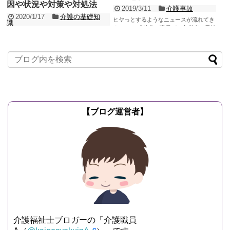
因や状況や対策や対処法
2019/3/11
介護事故
2020/1/17
介護の基礎知
ヒヤっとするようなニュースが流れてき
識
ました。 「特養の職員が、入所者の男性
介護現場で誤薬や服薬ミスは利用者の命
に他入所者の薬を飲ませてしまいお亡く
にも関わってきますので、できる限り無
なりになった」と...
記事を読む
いようにしなければなりません。 多くの
介護施設や介護事...
記事を読む
【ブログ運営者】
介護福祉士ブロガーの「介護職員