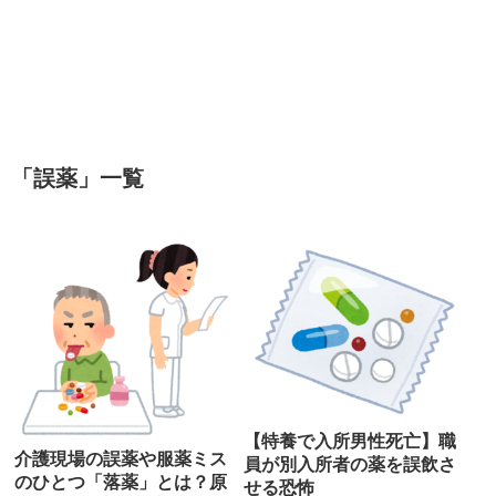
「
誤薬
」
一覧
【特養で入所男性死亡】職
介護現場の誤薬や服薬ミス
員が別入所者の薬を誤飲さ
のひとつ「落薬」とは？原
せる恐怖