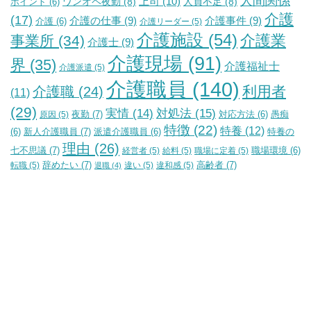
人間関係
上司
(10)
ワンオペ夜勤
(8)
人員不足
(8)
ポイント
(6)
介護
(17)
介護の仕事
(9)
介護事件
(9)
介護
(6)
介護リーダー
(5)
介護施設
(54)
介護業
事業所
(34)
介護士
(9)
介護現場
(91)
界
(35)
介護福祉士
介護派遣
(5)
介護職員
(140)
利用者
介護職
(24)
(11)
(29)
実情
(14)
対処法
(15)
夜勤
(7)
原因
(5)
対応方法
(6)
愚痴
特徴
(22)
特養
(12)
新人介護職員
(7)
特養の
(6)
派遣介護職員
(6)
理由
(26)
七不思議
(7)
経営者
(5)
給料
(5)
職場に定着
(5)
職場環境
(6)
辞めたい
(7)
高齢者
(7)
転職
(5)
違い
(5)
違和感
(5)
退職
(4)