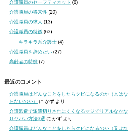
介護職員のセーフティネット
(6)
介護職員の将来性
(20)
介護職員の求人
(13)
介護職員の特徴
(63)
キラキラ系介護士
(4)
介護職員を辞めたい
(27)
高齢者の特徴
(7)
最近のコメント
介護職員はどんなことをしたらクビになるのか（又はな
らないのか）
に
かず
より
介護派遣で派遣切りされにくくなるマジでリアルなかな
りヤバい方法3選
に
かず
より
介護職員はどんなことをしたらクビになるのか（又はな