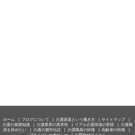
ホーム
ブログについて
介護派遣という働き方
サイトマップ
介護の基礎知識
介護業界の異常性
リアル介護現場の実情
介護職
員を辞めたい
介護の都市伝説
介護職員の特徴
高齢者の特徴
プライバシーポリシー
お問合せフォーム