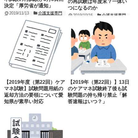
の再試験は年度末？一体い
決定「厚労省が通知」
つになるのか
2019/11/13
介護支援専門
2019/10/16
介護支援専門
員（ケアマネジャー）
員（ケアマネジャー）
2019（令和元）年度（第22回）の介護支
2019年度（第22回）の介護支援専門員実
援専門員実務研修受講試験（以下、ケア
務研修受講試験（以下、ケアマネ試験）
マネ試験）は台風19号の影響で1都12県
は台風19号の影響で1都12県で中止にな
が中止となりま...
りました。 ...
記事を読む
記事を読む
【2019年度（第22回）ケア
【2019年（第22回）】13日
マネ試験】試験問題用紙の
のケアマネ試験終了後も試
返却方法の要領について愛
験問題の持ち帰り禁止「解
知県が素早い対応
答速報はいつ？」
2019/10/15
介護支援専門
2019/10/13
介護支援専門
員（ケアマネジャー）
員（ケアマネジャー）
令和元（2019）年度の第22回介護支援専
本日2019年10月13日（日）は、第22回
門員実務研修受講試験（以下、ケアマネ
介護支援専門員実務研修受講試験（ケア
試験）では、台風19号の影響で「試験の
マネ試験）の試験実施日です。 しかしな
中止」「時間を繰...
がら、台...
記事を読む
記事を読む