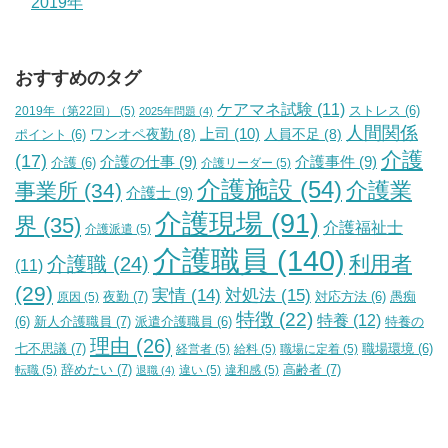
2019年
おすすめのタグ
ケアマネ試験
(11)
2019年（第22回）
(5)
ストレス
(6)
2025年問題
(4)
人間関係
上司
(10)
ワンオペ夜勤
(8)
人員不足
(8)
ポイント
(6)
介護
(17)
介護の仕事
(9)
介護事件
(9)
介護
(6)
介護リーダー
(5)
介護施設
(54)
介護業
事業所
(34)
介護士
(9)
介護現場
(91)
界
(35)
介護福祉士
介護派遣
(5)
介護職員
(140)
利用者
介護職
(24)
(11)
(29)
実情
(14)
対処法
(15)
夜勤
(7)
原因
(5)
対応方法
(6)
愚痴
特徴
(22)
特養
(12)
新人介護職員
(7)
特養の
(6)
派遣介護職員
(6)
理由
(26)
七不思議
(7)
経営者
(5)
給料
(5)
職場に定着
(5)
職場環境
(6)
辞めたい
(7)
高齢者
(7)
転職
(5)
違い
(5)
違和感
(5)
退職
(4)