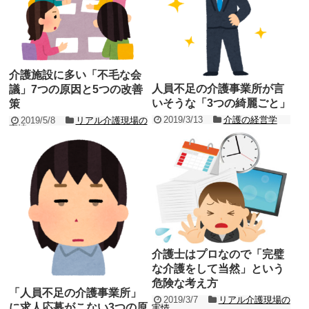
す。 ...
記事を読む
介護施設に多い「不毛な会
人員不足の介護事業所が言
議」7つの原因と5つの改善
いそうな「3つの綺麗ごと」
策
2019/3/13
介護の経営学
2019/5/8
リアル介護現場の
実情
人員不足の介護事業所には共通する特徴
介護業界で働いていて感じるのは「会議
があります。 事業所や上司の方針が「自
が多い業界だなぁ」ということです。 し
分たちを棚に上げた綺麗ごとばかり」と
かも「不毛な会議が多い」と感じます。
いうことです。 ...
記事を読む
役職や職...
記事を読む
介護士はプロなので「完璧
な介護をして当然」という
危険な考え方
「人員不足の介護事業所」
2019/3/7
リアル介護現場の
に求人応募がこない3つの原
実情