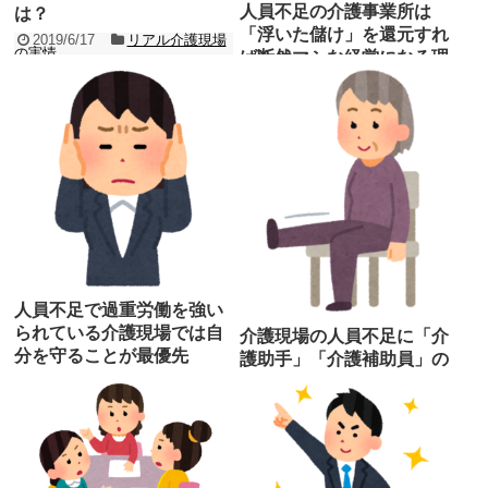
人員不足の介護事業所は
は？
「浮いた儲け」を還元すれ
2019/6/17
リアル介護現場
の実情
ば断然マシな経営になる理
介護現場で働いていると、大なり小なり
由
インシデントやアクシデントが発生しま
2019/6/13
介護の経営学
す。 必ず発生するものであるからこそ
「リスクマネジメン...
以前、「退職者続出の介護事業所の経営
記事を読む
者が無能な5つの理由」について記事を
書きました。 実は「儲け」だけを考える
と「人員...
記事を読む
人員不足で過重労働を強い
られている介護現場では自
介護現場の人員不足に「介
分を守ることが最優先
護助手」「介護補助員」の
活躍が期待される？
2019/6/12
リアル介護現場
の実情
2019/5/19
介護の基礎知
昨日も今日も明日も人員不足の介護現場
識
は全国に数えきれぬほどあることでしょ
団塊の世代が後期高齢者となる2025年問
う。 人員不足で何が困るのかと言うと
題がありますが、2025年には介護職員が
「過重労働」になっ...
約38万人不足していると言われていま
記事を読む