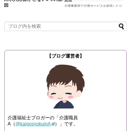
因
介護事業所で介護サービスを提供したり
受けたりする際に「介護士はプロなんだ
2019/3/10
介護職員の求
から完璧な介護をして当然」という考え
人
方をしている人がごく稀に...
多くの介護事業所で介護職員等の介護人
記事を読む
材が不足しています。 その理由を簡単に
言ってしまえば 「介護業界全体がブラッ
ク体質だ...
記事を読む
【ブログ運営者】
介護福祉士ブロガーの「介護職員
A（
@kaigosyokuinA
）」です。