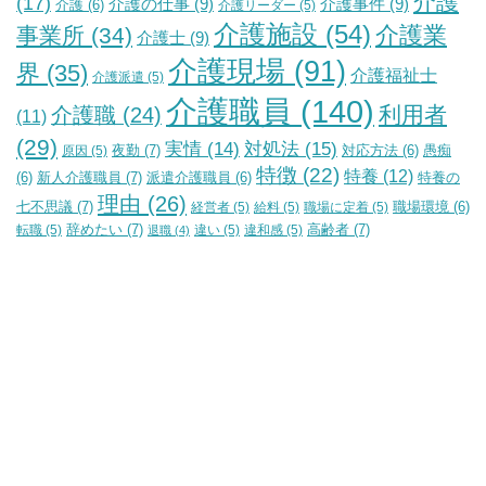
介護
(17)
介護の仕事
(9)
介護事件
(9)
介護
(6)
介護リーダー
(5)
介護施設
(54)
介護業
事業所
(34)
介護士
(9)
介護現場
(91)
界
(35)
介護福祉士
介護派遣
(5)
介護職員
(140)
利用者
介護職
(24)
(11)
(29)
実情
(14)
対処法
(15)
夜勤
(7)
原因
(5)
対応方法
(6)
愚痴
特徴
(22)
特養
(12)
新人介護職員
(7)
特養の
(6)
派遣介護職員
(6)
理由
(26)
七不思議
(7)
経営者
(5)
給料
(5)
職場に定着
(5)
職場環境
(6)
辞めたい
(7)
高齢者
(7)
転職
(5)
違い
(5)
違和感
(5)
退職
(4)