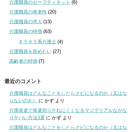
介護職員のセーフティネット
(6)
介護職員の将来性
(20)
介護職員の求人
(13)
介護職員の特徴
(63)
キラキラ系介護士
(4)
介護職員を辞めたい
(27)
高齢者の特徴
(7)
最近のコメント
介護職員はどんなことをしたらクビになるのか（又はな
らないのか）
に
かず
より
介護派遣で派遣切りされにくくなるマジでリアルなかな
りヤバい方法3選
に
かず
より
介護職員はどんなことをしたらクビになるのか（又はな