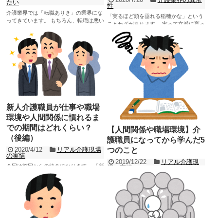
たい
性
介護業界では「転職ありき」の業界にな
「実るほど頭を垂れる稲穂かな」という
ってきています。 もちろん、転職は悪い
ことわざがあります。 実って立派に育っ
事ではありません。 自分と相性が良い事
た稲穂の頭や首は、その実の重さによっ
業所や今...
て垂れ下がったよ...
記事を読む
記事を読む
新人介護職員が仕事や職場
環境や人間関係に慣れるま
での期間はどれくらい？
【人間関係や職場環境】介
（後編）
護職員になってから学んだ5
つのこと
2020/4/12
リアル介護現場
の実情
2019/12/22
リアル介護現
今回は前回からの続きになります。 「新
場の実情
人介護職員が仕事や職場環境や人間関係
介護職員になって色々なことを学びまし
に慣れるまでの期間はどれくらい？」と
た。 学びがあることは良いことですが、
いうことについて...
特に印象深いものを思い浮かべてみると
記事を読む
「良い学びもある...
記事を読む