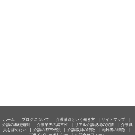
ホーム
ブログについて
介護派遣という働き方
サイトマップ
介護の基礎知識
介護業界の異常性
リアル介護現場の実情
介護職
員を辞めたい
介護の都市伝説
介護職員の特徴
高齢者の特徴
プライバシーポリシー
お問合せフォーム