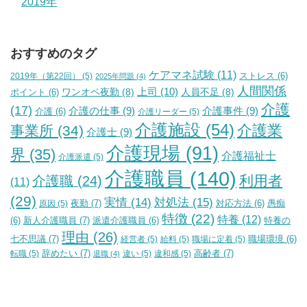
2019年
おすすめのタグ
ケアマネ試験
(11)
2019年（第22回）
(5)
ストレス
(6)
2025年問題
(4)
人間関係
上司
(10)
ワンオペ夜勤
(8)
人員不足
(8)
ポイント
(6)
介護
(17)
介護の仕事
(9)
介護事件
(9)
介護
(6)
介護リーダー
(5)
介護施設
(54)
介護業
事業所
(34)
介護士
(9)
介護現場
(91)
界
(35)
介護福祉士
介護派遣
(5)
介護職員
(140)
利用者
介護職
(24)
(11)
(29)
実情
(14)
対処法
(15)
夜勤
(7)
原因
(5)
対応方法
(6)
愚痴
特徴
(22)
特養
(12)
新人介護職員
(7)
特養の
(6)
派遣介護職員
(6)
理由
(26)
七不思議
(7)
経営者
(5)
給料
(5)
職場に定着
(5)
職場環境
(6)
辞めたい
(7)
高齢者
(7)
転職
(5)
違い
(5)
違和感
(5)
退職
(4)