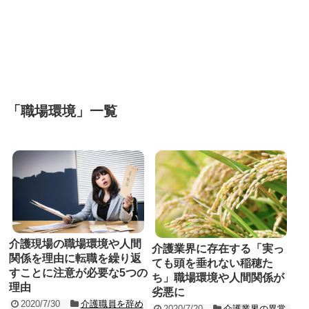
「
職場環境
」
一覧
介護現場の職場環境や人間
介護業界に存在する「実っ
関係を理由に転職を繰り返
ても頭を垂れない稲穂た
すことに注意が必要な5つの
ち」職場環境や人間関係が
理由
劣悪に
2020/7/30
介護職員を辞め
2020/7/20
介護業界の異常