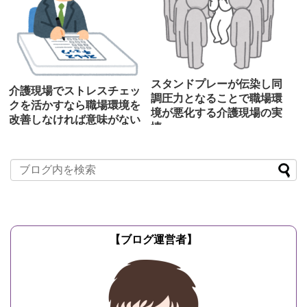
スタンドプレーが伝染し同
介護現場でストレスチェッ
調圧力となることで職場環
クを活かすなら職場環境を
境が悪化する介護現場の実
改善しなければ意味がない
情
2019/11/17
リアル介護現
2019/7/14
リアル介護現場
場の実情
の実情
2015年12月より50人以上の従業員がい
同調圧力とは、職場などにおいて少数意
る職場で「ストレスチェック制度」が導
見を排除しようとしたり、多数意見に無
入され、ストレスチェックの実施が義務
理やり従わせるような圧力を掛けること
化されました。 ...
記事を読む
を指します。 もち...
記事を読む
【ブログ運営者】