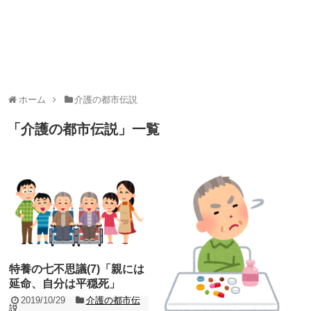
ホーム
介護の都市伝説
「
介護の都市伝説
」
一覧
特養の七不思議(7)「親には
延命、自分は平穏死」
2019/10/29
介護の都市伝
説