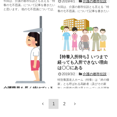
2019/4/1
介護の都市伝説
今回は、介護の都市伝説とも言える「特
養の七不思議」について記事を書きたい
今回は、介護の都市伝説とも言える「特
と思います。 他の七不思議については、
養の七不思議」について記事を書きたい
下記記事をご参照...
と思います。 「特養の七不思議」は石飛
記事を読む
幸三医師がシンポ...
記事を読む
【特養入所待ち】いつまで
経っても入所できない理由
は〇〇にある
2019/3/2
介護の都市伝説
特別養護老人ホーム（特養）は「終の棲
家」とも呼ばれる高齢者（及びその家
介護職員を長く続けている
族）の最後の受け皿となっている介護施
設です。 地方自治体...
と身長が縮む？
記事を読む
2019/3/15
介護の都市伝
説
1
2
薄々感じていたことなのですが、今回は
「介護職員を長く続けていると身長が縮