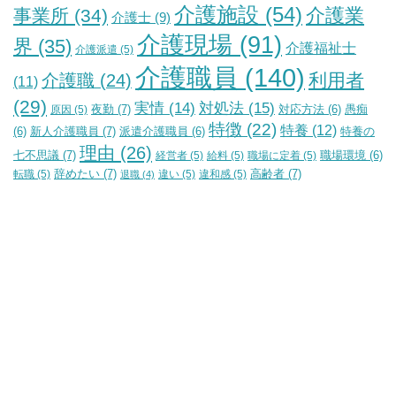
介護施設
(54)
介護業
事業所
(34)
介護士
(9)
介護現場
(91)
界
(35)
介護福祉士
介護派遣
(5)
介護職員
(140)
利用者
介護職
(24)
(11)
(29)
実情
(14)
対処法
(15)
夜勤
(7)
原因
(5)
対応方法
(6)
愚痴
特徴
(22)
特養
(12)
新人介護職員
(7)
特養の
(6)
派遣介護職員
(6)
理由
(26)
七不思議
(7)
経営者
(5)
給料
(5)
職場に定着
(5)
職場環境
(6)
辞めたい
(7)
高齢者
(7)
転職
(5)
違い
(5)
違和感
(5)
退職
(4)