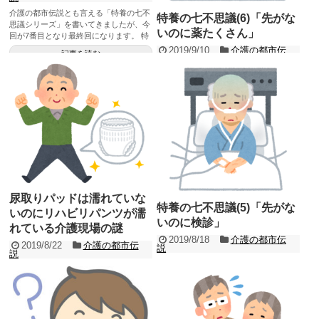
介護の都市伝説とも言える「特養の七不
特養の七不思議(6)「先がな
思議シリーズ」を書いてきましたが、今
いのに薬たくさん」
回が7番目となり最終回になります。 特
養の七不思議の7...
2019/9/10
介護の都市伝
記事を読む
説
介護の都市伝説とも言える「特養の七不
思議」について記事を書きたいと思いま
す。 今回は七不思議6つ目の「先がない
のに薬たくさん」...
記事を読む
尿取りパッドは濡れていな
特養の七不思議(5)「先がな
いのにリハビリパンツが濡
いのに検診」
れている介護現場の謎
2019/8/18
介護の都市伝
2019/8/22
介護の都市伝
説
説
介護の都市伝説とも言える「特養の七不
介護現場で利用者の排泄介助をしている
思議」について記事を書きたいと思いま
と時々遭遇するのが「尿取りパッド（以
す。 今回は七不思議5つ目の「先がない
下、パッド）は濡れていないのにオムツ
のに検診」につい...
やリハビリパンツ（以下、...
記事を読む
記事を読む