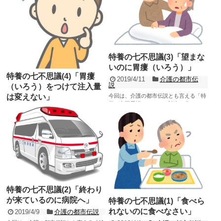
特養の七不思議(3)「望まな
いのに胃瘻（いろう）」
特養の七不思議(4)「胃瘻
2019/4/11
介護の都市伝
説
（いろう）をつけて注入量
今回は、介護の都市伝説とも言える「特
は変えない」
養の七不思議」について記事を書きたい
2019/4/17
介護の都市伝
と思います。 他の七不思議については、
説
下記記事をご参照...
記事を読む
今回は、介護の都市伝説とも言える「特
養の七不思議」について記事を書きたい
と思います。 他の七不思議については、
下記記事をご参照...
記事を読む
特養の七不思議(2)「終わり
が来ているのに病院へ」
特養の七不思議(1)「食べら
れないのに食べなさい」
2019/4/9
介護の都市伝説